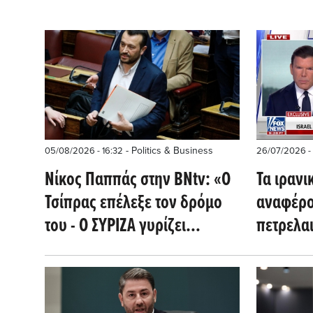
- Politics & Business
05/08/2026 - 16:32
26/07/2026 -
Νίκος Παππάς στην BNtv: «Ο
Τα ιραν
Τσίπρας επέλεξε τον δρόμο
αναφέρο
του - Ο ΣΥΡΙΖΑ γυρίζει
πετρελα
σελίδα»
αφού χτ
νάρκη σ