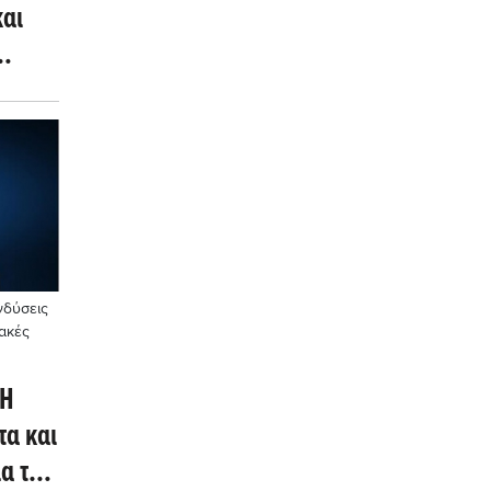
αι
νδύσεις
ιακές
 Η
τα και
α της