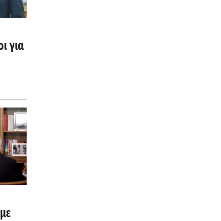
ι για
 με