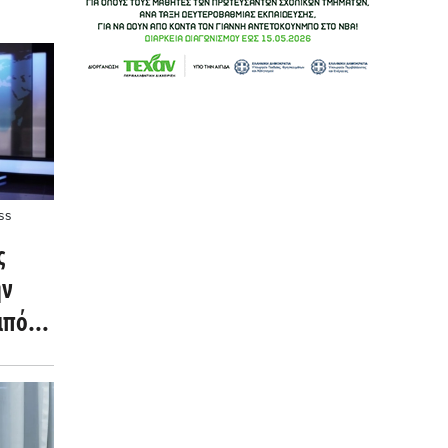
ss
ς
ην
από
»