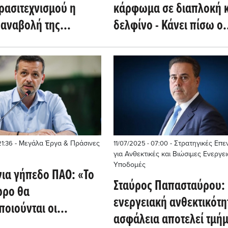
ρασιτεχνισμού η
κάρφωμα σε διαπλοκή κ
 αναβολή της
δελφίνο - Κάνει πίσω ο
σης Erdogan –
Τσίπρας;
κη (όλη η
υξη)
- Μεγάλα Έργα & Πράσινες
- Στρατηγικές Επε
21:36
11/07/2025 - 07:00
για Ανθεκτικές και Βιώσιμες Ενεργε
Υποδομές
για γήπεδο ΠΑΟ: «Το
Σταύρος Παπασταύρου:
ωρο θα
ενεργειακή ανθεκτικότη
ποιούνται οι
ασφάλεια αποτελεί τμήμ
» (Βίντεο)