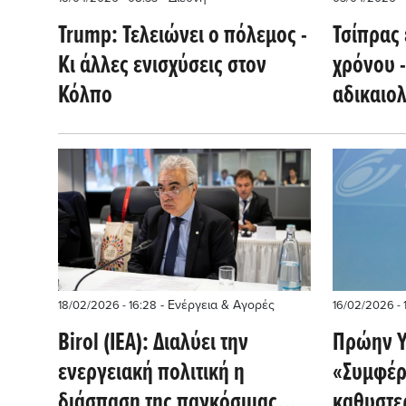
Trump: Τελειώνει ο πόλεμος -
Τσίπρας 
Kι άλλες ενισχύσεις στον
χρόνου -
Κόλπο
αδικαιο
την σοσ
ριζοσπα
- Ενέργεια & Αγορές
18/02/2026 - 16:28
16/02/2026 - 
Birol (ΙΕΑ): Διαλύει την
Πρώην 
ενεργειακή πολιτική η
«Συμφέρ
διάσπαση της παγκόσμιας
καθυστερ