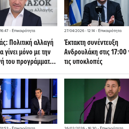
- Επικαιρότητα
- Επικαιρότητα
16:47
27/04/2026 - 12:14
άς: Πολιτική αλλαγή
Έκτακτη συνέντευξη
α γίνει μόνο με την
Ανδρουλάκη στις 17:00 
ή του προγράμματος
τις υποκλοπές
Κ, άρα μόνο με το
πρώτο
- Επικαιρότητα
- Επικαιρότητα
01:53
26/02/2026 - 16:30