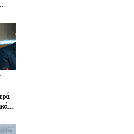
Ε
ς
νερά
ικά