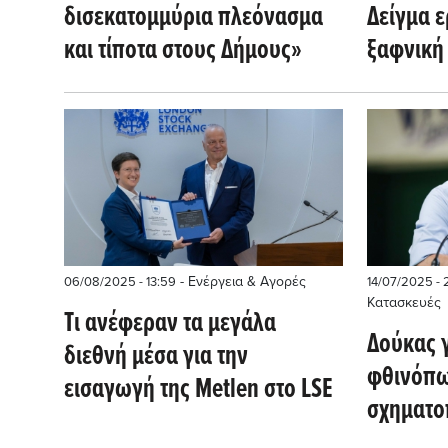
δισεκατομμύρια πλεόνασμα
Δείγμα ε
και τίποτα στους Δήμους»
ξαφνική
συνάντη
Μητσοτά
συνέντε
- Ενέργεια & Αγορές
06/08/2025 - 13:59
14/07/2025 - 
Κατασκευές
Tι ανέφεραν τα μεγάλα
Δούκας 
διεθνή μέσα για την
φθινόπ
εισαγωγή της Metlen στο LSE
σχηματο
κερκίδες