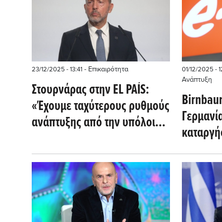
- Επικαιρότητα
23/12/2025 - 13:41
01/12/2025 - 
Ανάπτυξη
Στουρνάρας στην EL PAÍS:
Birnbau
«Έχουμε ταχύτερους ρυθμούς
Γερμανί
ανάπτυξης από την υπόλοιπη
καταργήσ
ΕΕ»
επιδοτήσ
ενέργει