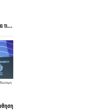
α τις
Βιώσιμη
 ώθηση