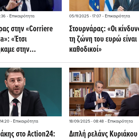
- Επικαιρότητα
- Επικαιρότητα
4:36
05/11/2025 - 17:07
ας στην «Corriere
Στουρνάρας: «Οι κίνδυνο
ra»: «Έτσι
τη ζώνη του ευρώ είναι
καμε στην
καθοδικοί»
κή εξυγίανση της
»
- Επικαιρότητα
- Επικαιρότητα
14:20
18/09/2025 - 08:48
άκης στο Action24:
Διπλή ρελάνς Κυριάκου