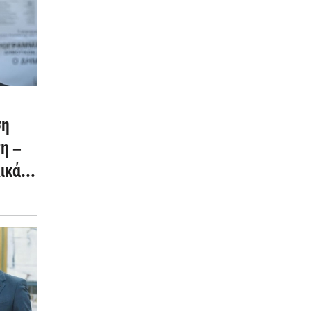
ση
η –
ικά