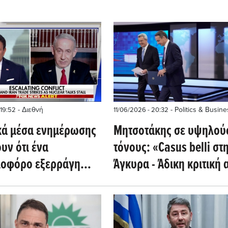
- Διεθνή
- Politics & Busine
 19:52
11/06/2026 - 20:32
ικά μέσα ενημέρωσης
Μητσοτάκης σε υψηλού
υν ότι ένα
τόνους: «Casus belli στ
ιοφόρο εξερράγη
Άγκυρα - Άδικη κριτική 
ύπησε σε ναυτική
Σαμαρά και Καραμανλή
το Στενό του Ορμούζ