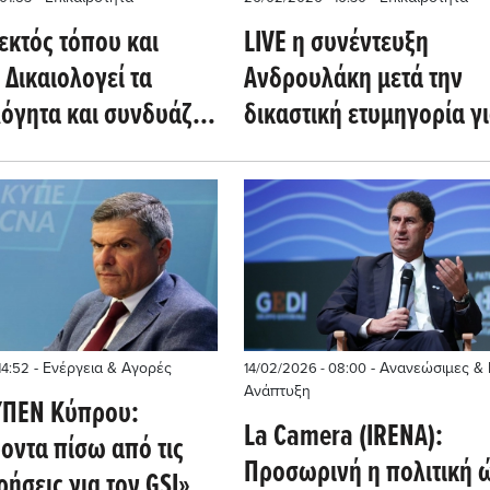
εκτός τόπου και
LIVE η συνέντευξη
 Δικαιολογεί τα
Ανδρουλάκη μετά την
λόγητα και συνδυάζει
δικαστική ετυμηγορία γι
ιαλδημοκρατία με την
υποκλοπές
στική αριστερά!
- Ενέργεια & Αγορές
- Ανανεώσιμες & 
14:52
14/02/2026 - 08:00
Ανάπτυξη
ΥΠΕΝ Κύπρου:
La Camera (IRENA):
οντα πίσω από τις
Προσωρινή η πολιτική
ήσεις για τον GSI»