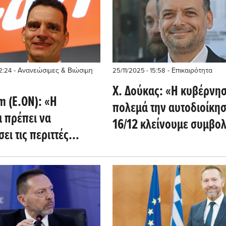
- Ανανεώσιμες & Βιώσιμη
- Επικαιρότητα
12:24
25/11/2025 - 15:58
Χ. Δούκας: «Η κυβέρνη
m (E.ON): «Η
πολεμά την αυτοδιοίκησ
α πρέπει να
16/12 κλείνουμε συμβολ
ει τις περιττές
τους Δήμους»
εις για ηλιακή
α»