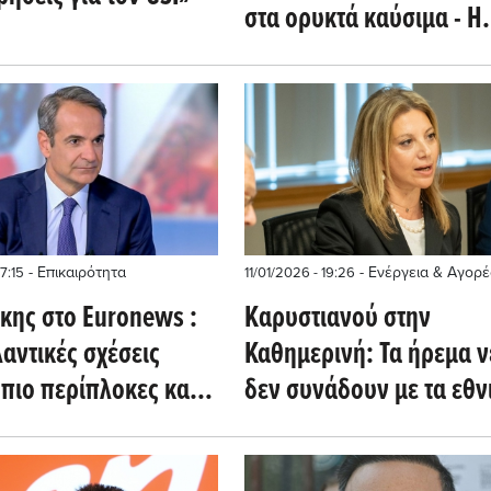
στα ορυκτά καύσιμα - Η
ηλεκτροδότηση από ΑΠ
αδιαμφισβήτητη
- Επικαιρότητα
- Ενέργεια & Αγορέ
7:15
11/01/2026 - 19:26
κης στο Euronews :
Kαρυστιανού στην
λαντικές σχέσεις
Καθημερινή: Τα ήρεμα 
 πιο περίπλοκες και
δεν συνάδουν με τα εθν
αι διαφορετικός
συμφέροντα - Εκτός ο
ός»
Φαραντούρης