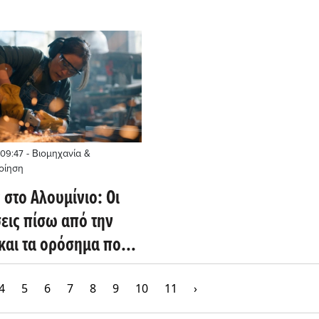
- Βιομηχανία &
 09:47
οίηση
 στο Αλουμίνιο: Οι
εις πίσω από την
και τα ορόσημα που
θησαν
4
5
6
7
8
9
10
11
›