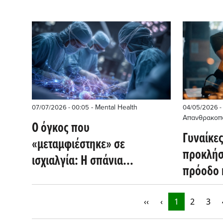
- Mental Health
07/07/2026 - 00:05
04/05/2026 -
Απανθρακοπ
Ο όγκος που
Γυναίκες
«μεταμφιέστηκε» σε
προκλήσ
ισχιαλγία: Η σπάνια
πρόοδο 
επέμβαση που απέτρεψε την
ακολού
παράλυση μιας νεαρής
‹‹
‹
1
2
3
γυναίκας