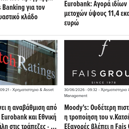
Eurobank: Αγορά ιδίων
 Banking για τον
μετοχών ύψους 11,4 εκα
υαστικό κλάδο
ευρώ
- Χρηματιστηριο & Asset
- Χρηματιστηριο 
 09:21
30/06/2026 - 09:32
Management
νει η αναβάθμιση από
Moody's: Ουδέτερη πισ
α Eurobank και Εθνική
η τροποίηση του ν.Κατσέ
άλη στις τράπεζες - Σε
Εξαγορές βλέπει η Fais