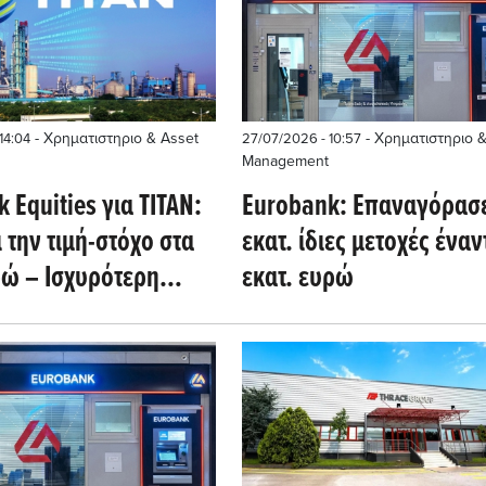
- Χρηματιστηριο & Asset
- Χρηματιστηριο &
14:04
27/07/2026 - 10:57
Management
 Equities για TITAN:
Eurobank: Επαναγόρασε
 την τιμή-στόχο στα
εκατ. ίδιες μετοχές έναντ
ρώ – Ισχυρότερη
εκατ. ευρώ
η μέσω εξαγορών
νδύσεων