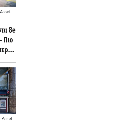
 Asset
στα 8e
- Πιο
τερη
& Asset