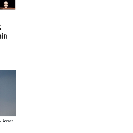
ς
ain
& Asset