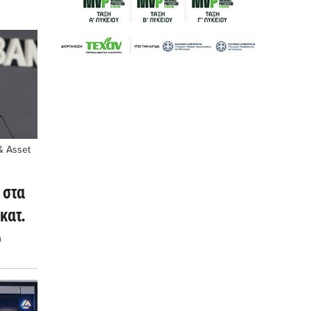
& Asset
 στα
κατ.
ο