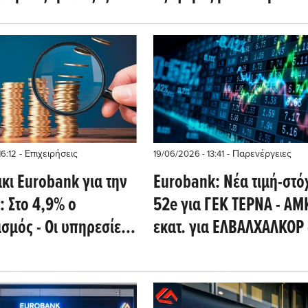
 ο αγορές
- Επιχειρήσεις
- Παρενέργειες
16:12
19/06/2026 - 13:41
κι Eurobank για την
Eurobank: Νέα τιμή-στό
: Στο 4,9% ο
52e για ΓΕΚ ΤΕΡΝΑ - ΑΜ
σμός - Οι υπηρεσίες
εκατ. για ΕΛΒΑΛΧΑΛΚΟΡ 
ζουν» το εισόδημα
Κέρδη για brent και TTF,
κοκυριών
+0,04% το ΧΑ