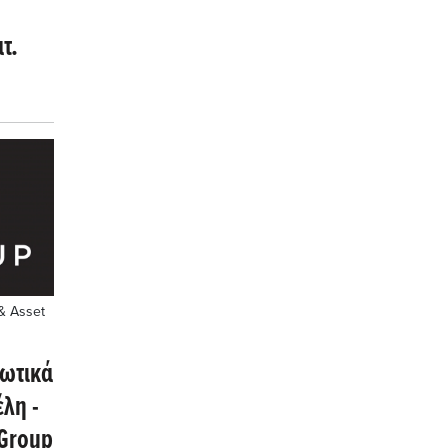
τ.
& Asset
τωτικά
λη -
 Group