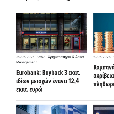
Οι νέοι στόχοι
αναμονή
- Χρηματιστηριο & Asset
29/06/2026 - 12:57
19/06/2026 - 
Management
Καμπανά
Eurobank: Buyback 3 εκατ.
ακρίβεια
ιδίων μετοχών έναντι 12,4
πληθωρι
εκατ. ευρώ
«ροκανί
των νοι