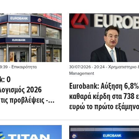
- Επικαιρότητα
- Χρηματιστηριο 
19:39
30/07/2026 - 20:24
Management
k: Ο
Eurobank: Αύξηση 6,8%
ογισμός 2026
καθαρά κέρδη στα 738 ε
τις προβλέψεις -
ευρώ το πρώτο εξάμην
δοση εσόδων και
δημοσιονομικό
ρι»