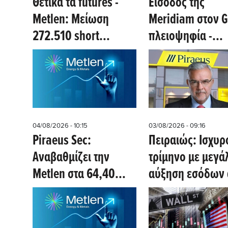
Θετικά τα futures -
Eίσοδος της
Metlen: Μείωση
Meridiam στον G
272.510 short
πλειοψηφία -
θέσεων χθες 6/8 -
Πρωθυπουργός:
Νέα μείωση σήμερα
ΑΔΜΗΕ παραμέν
στρατηγικός μέτ
- Φέραμε τον
μεγαλύτερο
04/08/2026 - 10:15
03/08/2026 - 09:16
Ευρωπαίο επενδ
Piraeus Sec:
Πειραιώς: Ισχυρ
υποδομών στην
Αναβαθμίζει την
τρίμηνο με μεγά
Ελλάδα
Metlen στα 64,40
αύξηση εσόδων
ευρώ τιμή - στόχο,
τόκους και
χάρις το γάλλιο - Οι
προμήθειες- Oι
εκτιμήσεις μεγεθών
πρώτες εκτιμήσε