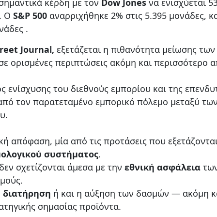
 σημαντικά κέρδη με τον
Dow Jones
να ενισχύεται 5
. Ο
S&P 500
αναρριχήθηκε 2% στις 5.395 μονάδες, κα
νάδες .
reet Journal,
εξετάζεται η πιθανότητα μείωσης των
 σε ορισμένες περιπτώσεις ακόμη και περισσότερο α
ς ενίσχυσης του διεθνούς εμπορίου και της επενδυ
 από τον παρατεταμένο εμπορικό πόλεμο μεταξύ τω
υ.
ική απόφαση, μία από τις προτάσεις που εξετάζονται
ολογικού συστήματος
.
δεν σχετίζονται άμεσα με την
εθνική ασφάλεια
τω
μούς.
η
διατήρηση
ή και η αύξηση των δασμών — ακόμη κ
ατηγικής σημασίας προϊόντα.