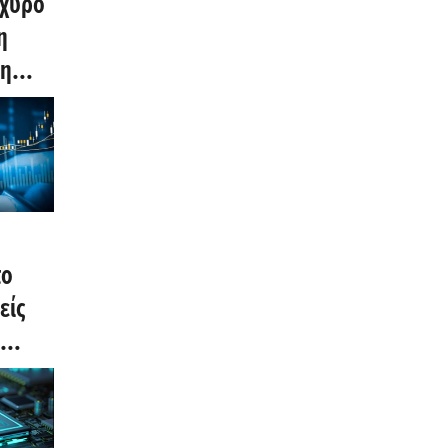
σχυρό
η
ση
ο
το
είς
ίσιμο
2 στο