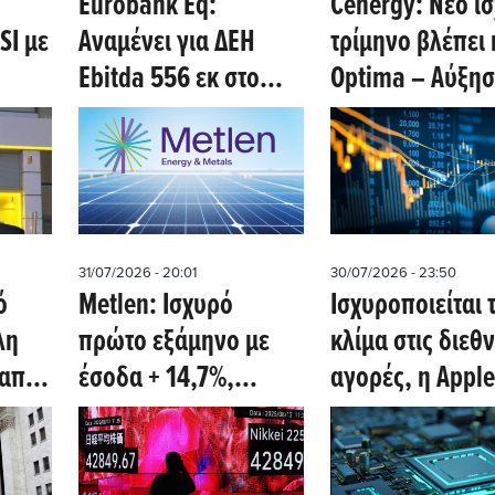
Eurobank Eq:
Cenergy: Νέο ι
SI με
Αναμένει για ΔΕΗ
τρίμηνο βλέπει 
Εbitda 556 εκ στο
Optima – Αύξη
 Ο
β΄τρίμηνο, για ΕΛΠΕ
κερδών 41% στ
ει
καθαρά κέρδη 321
εξάμηνο
οχος
εκατ - Ισχυρά
αποτελέσματα η
Cenergy
31/07/2026 - 20:01
30/07/2026 - 23:50
υτή
ό
Metlen: Iσχυρό
Iσχυροποιείται 
λη
πρώτο εξάμηνο με
κλίμα στις διεθν
 από
έσοδα + 14,7%,
αγορές, η Apple
EBITDA 501 εκατ και
ξεπέρασε τις
καθαρά κέρδη 278
εκτιμήσεις - Kλε
ις 8
εκατ προβλέπει η
Metlen στα 45,2