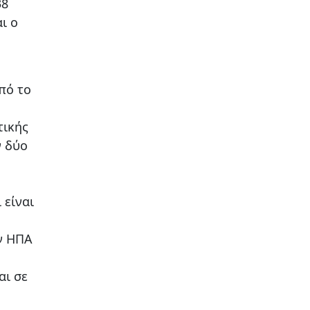
38
ι ο
πό το
τικής
ν δύο
 είναι
ν ΗΠΑ
αι σε