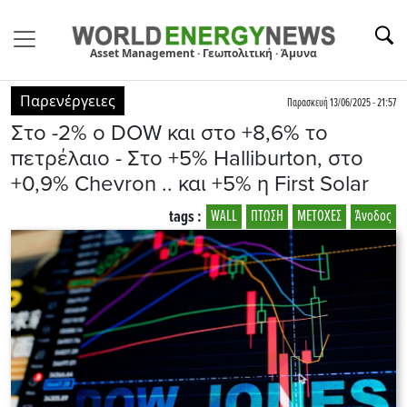
Asset Management · Γεωπολιτική · Άμυνα
Παρενέργειες
Παρασκευή 13/06/2025 - 21:57
Στο -2% ο DOW και στο +8,6% το
πετρέλαιο - Στο +5% Halliburton, στο
+0,9% Chevron .. και +5% η First Solar
tags :
WALL
ΠΤΩΣΗ
ΜΕΤΟΧΕΣ
Άνοδος