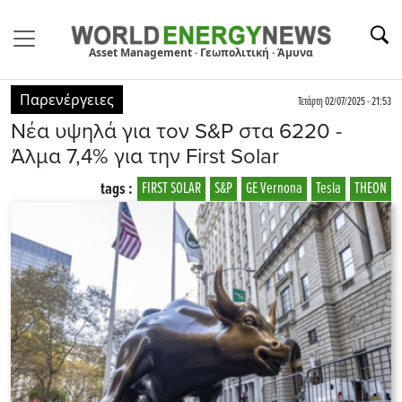
Asset Management · Γεωπολιτική · Άμυνα
Παρενέργειες
Τετάρτη 02/07/2025 - 21:53
Νέα υψηλά για τον S&P στα 6220 -
Άλμα 7,4% για την First Solar
tags :
FIRST SOLAR
S&P
GE Vernona
Tesla
THEON