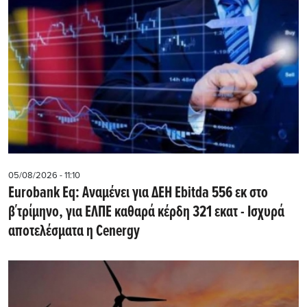
05/08/2026 - 11:10
Eurobank Eq: Αναμένει για ΔΕΗ Εbitda 556 εκ στο
β΄τρίμηνο, για ΕΛΠΕ καθαρά κέρδη 321 εκατ - Ισχυρά
αποτελέσματα η Cenergy