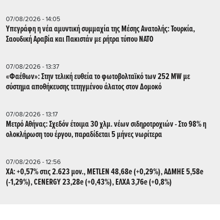
07/08/2026 - 14:05
Υπεγράφη η νέα αμυντική συμμαχία της Μέσης Ανατολής: Τουρκία,
Σαουδική Αραβία και Πακιστάν με ρήτρα τύπου ΝΑΤΟ
07/08/2026 - 13:37
«Φαέθων»: Στην τελική ευθεία το φωτοβολταϊκό των 252 MW με
σύστημα αποθήκευσης τετηγμένου άλατος στον Δομοκό
07/08/2026 - 13:17
Μετρό Αθήνας: Σχεδόν έτοιμα 30 χλμ. νέων σιδηροτροχιών - Στο 98% η
ολοκλήρωση του έργου, παραδίδεται 5 μήνες νωρίτερα
07/08/2026 - 12:56
ΧΑ: +0,57% στις 2.623 μον., METLEN 48,68e (+0,29%), ΑΔΜΗΕ 5,58e
(-1,29%), CENERGY 23,28e (+0,43%), ΕΛΧΑ 3,76e (+0,8%)