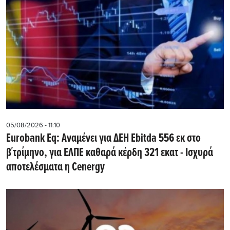
05/08/2026 - 11:10
Eurobank Eq: Αναμένει για ΔΕΗ Εbitda 556 εκ στο
β΄τρίμηνο, για ΕΛΠΕ καθαρά κέρδη 321 εκατ - Ισχυρά
αποτελέσματα η Cenergy