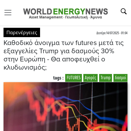
Asset Management · Γεωπολιτική · Άμυνα
Παρενέργειες
Δευτέρα 14/07/2025 - 01:04
Καθοδικό άνοιγμα των futures μετά τις
εξαγγελίες Trump για δασμούς 30%
στην Ευρώπη - Θα αποφευχθεί ο
κλυδωνισμός;
tags :
FUTURES
Αγορές
Trump
δασμοί