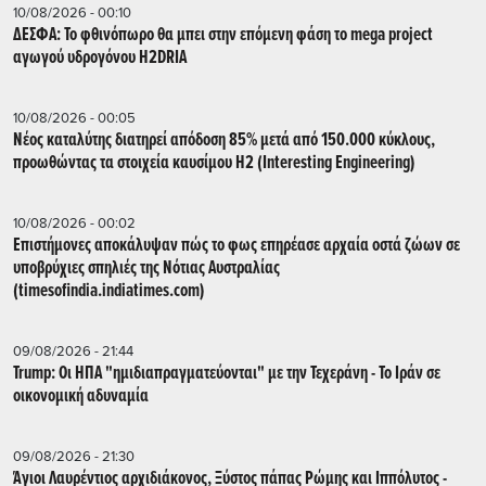
10/08/2026 - 00:10
ΔΕΣΦΑ: Το φθινόπωρο θα μπει στην επόμενη φάση το mega project
αγωγού υδρογόνου H2DRIA
10/08/2026 - 00:05
Nέος καταλύτης διατηρεί απόδοση 85% μετά από 150.000 κύκλους,
προωθώντας τα στοιχεία καυσίμου H2 (Interesting Engineering)
10/08/2026 - 00:02
Επιστήμονες αποκάλυψαν πώς το φως επηρέασε αρχαία οστά ζώων σε
υποβρύχιες σπηλιές της Νότιας Αυστραλίας
(timesofindia.indiatimes.com)
09/08/2026 - 21:44
Trump: Οι ΗΠΑ "ημιδιαπραγματεύονται" με την Τεχεράνη - Το Ιράν σε
οικονομική αδυναμία
09/08/2026 - 21:30
Άγιοι Λαυρέντιος αρχιδιάκονος, Ξύστος πάπας Ρώμης και Ιππόλυτος -