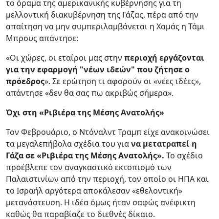
το όραμα της αμερικανικής κυβέρνησης για τη
μελλοντική διακυβέρνηση της Γάζας, πέρα από την
απαίτηση να μην συμπεριλαμβάνεται η Χαμάς η Τάμι
Μπρους απάντησε:
«Oι χώρες, οι εταίροι μας στην
περιοχή εργάζονται
για την εφαρμογή "νέων ιδεών" που ζήτησε ο
πρόεδρος
». Σε ερώτηση τι αφορούν οι «νέες ιδέες»,
απάντησε «δεν θα σας πω ακριβώς σήμερα».
Όχι στη «Ριβιέρα της Μέσης Ανατολής»
Τον Φεβρουάριο, ο Ντόναλντ Τραμπ είχε ανακοινώσει
τα μεγαλεπήβολα σχέδια του για
να μετατραπεί η
Γάζα σε «Ριβιέρα της Μέσης Ανατολής».
Το σχέδιο
προέβλεπε τον αναγκαστικό εκτοπισμό των
Παλαιστινίων από την περιοχή, τον οποίο οι ΗΠΑ και
το Ισραήλ αργότερα αποκάλεσαν «εθελοντική»
μετανάστευση. Η ιδέα όμως ήταν σαφώς ανέφικτη
καθώς θα παραβίαζε το διεθνές δίκαιο.