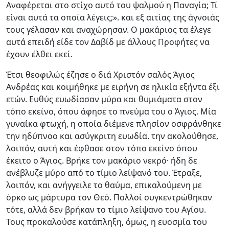
Αναφέρεται στο στίχο αυτό του ψαλμού η Παναγία; Τί
είναι αυτά τα οποία λέγεις;». και εξ αιτίας της άγνοιάς
τους γέλασαν και αναχώρησαν. Ο μακάριος τα έλεγε
αυτά επειδή είδε τον Δαβίδ με άλλους Προφήτες να
έχουν έλθει εκεί.
Έτσι θεοφιλώς έζησε ο διά Χριστόν σαλός Άγιος
Ανδρέας και κοιμήθηκε με ειρήνη σε ηλικία εξήντα έξι
ετών. Ευθύς ευωδίασαν μύρα και θυμιάματα στον
τόπο εκείνο, όπου άφησε το πνεύμα του ο Άγιος. Μία
γυναίκα φτωχή, η οποία διέμενε πλησίον οσφράνθηκε
την ηδύπνοο και ασύγκριτη ευωδία. την ακολούθησε,
λοιπόν, αυτή και έφθασε στον τόπο εκείνο όπου
έκειτο ο Άγιος. Βρήκε τον μακάριο νεκρό· ήδη δε
ανέβλυζε μύρο από το τίμιο λείψανό του. Έτραξε,
λοιπόν, και ανήγγειλε το θαύμα, επικαλούμενη με
όρκο ως μάρτυρα τον Θεό. Πολλοί συγκεντρώθηκαν
τότε, αλλά δεν βρήκαν το τίμιο λείψανο του Αγίου.
Τους προκαλούσε κατάπληξη, όμως, η ευοσμία του