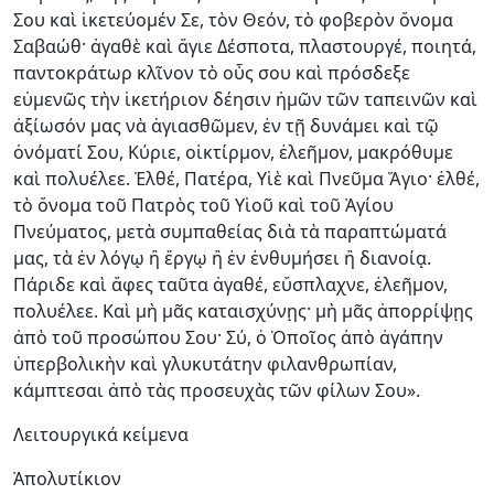
Σου καὶ ἱκετεύομέν Σε, τὸν Θεόν, τὸ φοβερὸν ὄνομα
Σαβαώθ· ἀγαθὲ καὶ ἅγιε Δέσποτα, πλαστουργέ, ποιητά,
παντοκράτωρ κλῖνον τὸ οὖς σου καὶ πρόσδεξε
εὐμενῶς τὴν ἱκετήριον δέησιν ἡμῶν τῶν ταπεινῶν καὶ
ἀξίωσόν μας νὰ ἁγιασθῶμεν, ἐν τῇ δυνάμει καὶ τῷ
ὀνόματί Σου, Κύριε, οἰκτίρμον, ἐλεῆμον, μακρόθυμε
καὶ πολυέλεε. Ἐλθέ, Πατέρα, Υἱὲ καὶ Πνεῦμα Ἅγιο· ἐλθέ,
τὸ ὄνομα τοῦ Πατρὸς τοῦ Υἱοῦ καὶ τοῦ Ἁγίου
Πνεύματος, μετὰ συμπαθείας διὰ τὰ παραπτώματά
μας, τὰ ἐν λόγῳ ἢ ἔργῳ ἢ ἐν ἐνθυμήσει ἢ διανοίᾳ.
Πάριδε καὶ ἄφες ταῦτα ἀγαθέ, εὔσπλαχνε, ἐλεῆμον,
πολυέλεε. Καὶ μὴ μᾶς καταισχύνῃς· μὴ μᾶς ἀπορρίψῃς
ἀπὸ τοῦ προσώπου Σου· Σύ, ὁ Ὁποῖος ἀπὸ ἀγάπην
ὑπερβολικὴν καὶ γλυκυτάτην φιλανθρωπίαν,
κάμπτεσαι ἀπὸ τὰς προσευχὰς τῶν φίλων Σου».
Λειτουργικά κείμενα
Ἀπολυτίκιον