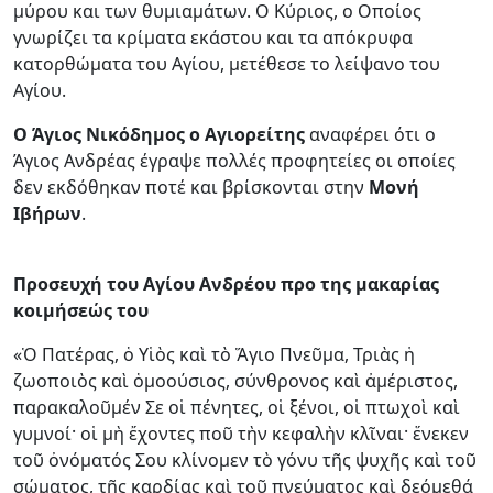
μύρου και των θυμιαμάτων. Ο Κύριος, ο Οποίος
γνωρίζει τα κρίματα εκάστου και τα απόκρυφα
κατορθώματα του Αγίου, μετέθεσε το λείψανο του
Αγίου.
Ο Άγιος Νικόδημος ο Αγιορείτης
αναφέρει ότι ο
Άγιος Ανδρέας έγραψε πολλές προφητείες οι οποίες
δεν εκδόθηκαν ποτέ και βρίσκονται στην
Μονή
Iβήρων
.
Προσευχή του Αγίου Ανδρέου προ της μακαρίας
κοιμήσεώς του
«Ὁ Πατέρας, ὁ Υἱὸς καὶ τὸ Ἅγιο Πνεῦμα, Τριὰς ἡ
ζωοποιὸς καὶ ὁμοούσιος, σύνθρονος καὶ ἀμέριστος,
παρακαλοῦμέν Σε οἱ πένητες, οἱ ξένοι, οἱ πτωχοὶ καὶ
γυμνοί· οἱ μὴ ἔχοντες ποῦ τὴν κεφαλὴν κλῖναι· ἕνεκεν
τοῦ ὀνόματός Σου κλίνομεν τὸ γόνυ τῆς ψυχῆς καὶ τοῦ
σώματος, τῆς καρδίας καὶ τοῦ πνεύματος καὶ δεόμεθά