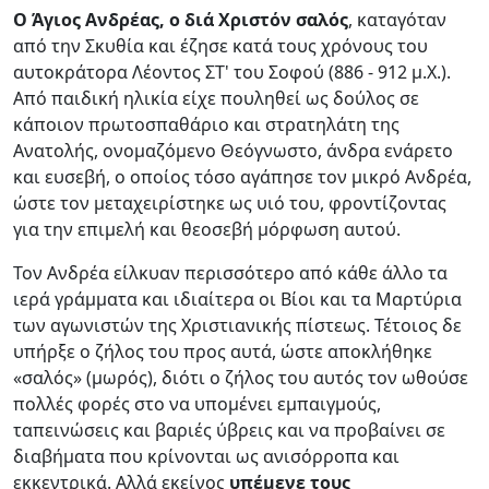
Ο Άγιος Ανδρέας, ο διά Χριστόν σαλός
, καταγόταν
από την Σκυθία και έζησε κατά τους χρόνους του
αυτοκράτορα Λέοντος ΣΤ' του Σοφού (886 - 912 μ.Χ.).
Από παιδική ηλικία είχε πουληθεί ως δούλος σε
κάποιον πρωτοσπαθάριο και στρατηλάτη της
Ανατολής, ονομαζόμενο Θεόγνωστο, άνδρα ενάρετο
και ευσεβή, ο οποίος τόσο αγάπησε τον μικρό Ανδρέα,
ώστε τον μεταχειρίστηκε ως υιό του, φροντίζοντας
για την επιμελή και θεοσεβή μόρφωση αυτού.
Τον Ανδρέα είλκυαν περισσότερο από κάθε άλλο τα
ιερά γράμματα και ιδιαίτερα οι Βίοι και τα Μαρτύρια
των αγωνιστών της Χριστιανικής πίστεως. Τέτοιος δε
υπήρξε ο ζήλος του προς αυτά, ώστε αποκλήθηκε
«σαλός» (μωρός), διότι ο ζήλος του αυτός τον ωθούσε
πολλές φορές στο να υπομένει εμπαιγμούς,
ταπεινώσεις και βαριές ύβρεις και να προβαίνει σε
διαβήματα που κρίνονται ως ανισόρροπα και
εκκεντρικά. Αλλά εκείνος
υπέμενε τους