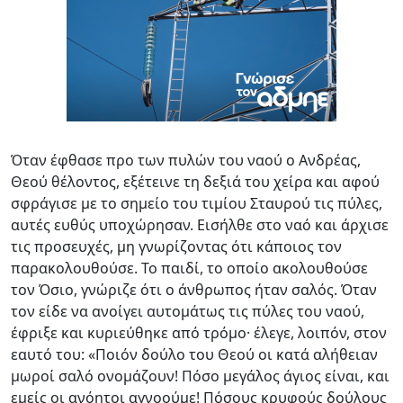
Όταν έφθασε προ των πυλών του ναού ο Ανδρέας,
Θεού θέλοντος, εξέτεινε τη δεξιά του χείρα και αφού
σφράγισε με το σημείο του τιμίου Σταυρού τις πύλες,
αυτές ευθύς υποχώρησαν. Εισήλθε στο ναό και άρχισε
τις προσευχές, μη γνωρίζοντας ότι κάποιος τον
παρακολουθούσε. Το παιδί, το οποίο ακολουθούσε
τον Όσιο, γνώριζε ότι ο άνθρωπος ήταν σαλός. Όταν
τον είδε να ανοίγει αυτομάτως τις πύλες του ναού,
έφριξε και κυριεύθηκε από τρόμο· έλεγε, λοιπόν, στον
εαυτό του: «Ποιόν δούλο του Θεού οι κατά αλήθειαν
μωροί σαλό ονομάζουν! Πόσο μεγάλος άγιος είναι, και
εμείς οι ανόητοι αγνοούμε! Πόσους κρυφούς δούλους