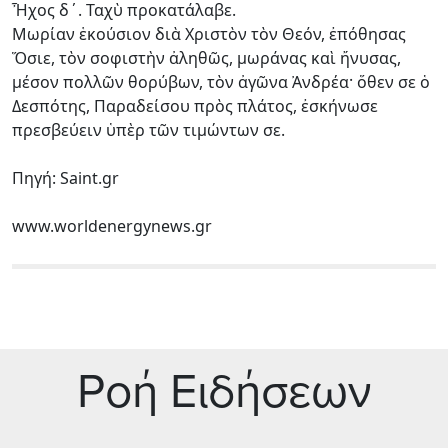
Ἦχος δ´. Ταχὺ προκατάλαβε.
Μωρίαν ἑκούσιον διὰ Χριστὸν τὸν Θεόν, ἐπόθησας
Ὅσιε, τὸν σοφιστὴν ἀληθῶς, μωράνας καὶ ἤνυσας,
μέσον πολλῶν θορύβων, τὸν ἀγῶνα Ἀνδρέα· ὅθεν σε ὁ
Δεσπότης, Παραδείσου πρὸς πλάτος, ἐσκήνωσε
πρεσβεύειν ὑπὲρ τῶν τιμώντων σε.
Πηγή: Saint.gr
www.worldenergynews.gr
Ρoή Ειδήσεων