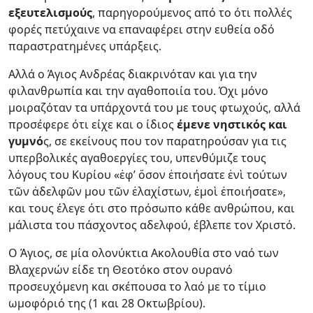
εξευτελισμούς
, παρηγορούμενος από το ότι πολλές
φορές πετύχαινε να επαναφέρει στην ευθεία οδό
παραστρατημένες υπάρξεις.
Αλλά ο Άγιος Ανδρέας διακρινόταν και για την
φιλανθρωπία και την αγαθοποιία του. Όχι μόνο
μοιραζόταν τα υπάρχοντά του με τους φτωχούς, αλλά
προσέφερε ότι είχε και ο ίδιος
έμενε νηστικός και
γυμνό
ς, σε εκείνους που τον παρατηρούσαν για τις
υπερβολικές αγαθοεργίες του, υπενθύμιζε τους
λόγους του Κυρίου «ἐφ’ ὅσον ἐποιήσατε ἑνὶ τούτων
τῶν ἀδελφῶν μου τῶν ἐλαχίστων, ἐμοὶ ἐποιήσατε»,
και τους έλεγε ότι στο πρόσωπο κάθε ανθρώπου, και
μάλιστα του πάσχοντος αδελφού, έβλεπε τον Χριστό.
Ο Άγιος, σε μία ολονύκτια Ακολουθία στο ναό των
Βλαχερνών είδε τη Θεοτόκο στον ουρανό
προσευχόμενη και σκέπουσα το λαό με το τίμιο
ωμοφόριό της (1 και 28 Οκτωβρίου).