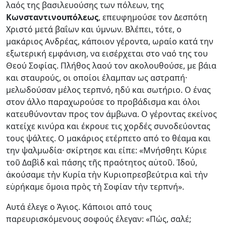
λαός της βασιλευούσης των πόλεων, της
Κωνσταντινουπόλεως
, επευφημούσε τον Δεσπότη
Χριστό μετά βαΐων και ύμνων. Βλέπει, τότε, ο
μακάριος Ανδρέας, κάποιον γέροντα, ωραίο κατά την
εξωτερική εμφάνιση, να εισέρχεται στο ναό της του
Θεού Σοφίας. Πλήθος λαού τον ακολουθούσε, με βάια
και σταυρούς, οι οποίοι έλαμπαν ως αστραπή·
μελωδούσαν μέλος τερπνό, ηδύ και σωτήριο. Ο ένας
στον άλλο παραχωρούσε το προβάδισμα και όλοι
κατευθύνονταν προς τον άμβωνα. Ο γέροντας εκείνος
κατείχε κινύρα και έκρουε τις χορδές συνοδεύοντας
τους ψάλτες. Ο μακάριος ετέρπετο από το θέαμα και
την ψαλμωδία· σκίρτησε και είπε: «Μνήσθητι Κύριε
τοῦ Δαβὶδ καὶ πάσης τῆς πραότητος αὐτοῦ. Ἰδού,
ἀκούσαμε τὴν Κυρία τὴν Κυριοπρεσβεύτρια καὶ τὴν
εὑρήκαμε ὅμοια πρὸς τὴ Σοφίαν τὴν τερπνή».
Αυτά έλεγε ο Άγιος. Κάποιοι από τους
παρευρισκόμενους σοφούς έλεγαν: «Πώς, σαλέ;