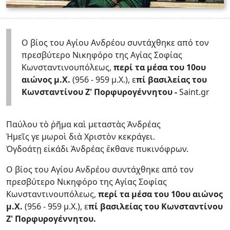
Ο βίος του Αγίου Ανδρέου συντάχθηκε από τον
πρεσβύτερο Νικηφόρο της Αγίας Σοφίας
Κωνσταντινουπόλεως,
περί τα μέσα του 10ου
αιώνος μ.Χ.
(956 - 959 μ.Χ.), ε
πί βασιλείας του
Κωνσταντίνου Ζ' Πορφυρογέννητου -
Saint.gr
Παύλου τὸ ῥῆμα καὶ μεταστὰς Ἀνδρέας
Ἡμεῖς γε μωροὶ διὰ Χριστὸν κεκράγει.
Ὀγδοάτῃ εἰκάδι Ἀνδρέας ἔκθανε πυκινόφρων.
Ο βίος του Αγίου Ανδρέου συντάχθηκε από τον
πρεσβύτερο Νικηφόρο της Αγίας Σοφίας
Κωνσταντινουπόλεως,
περί τα μέσα του 10ου αιώνος
μ.Χ.
(956 - 959 μ.Χ.), ε
πί βασιλείας του Κωνσταντίνου
Ζ' Πορφυρογέννητου.