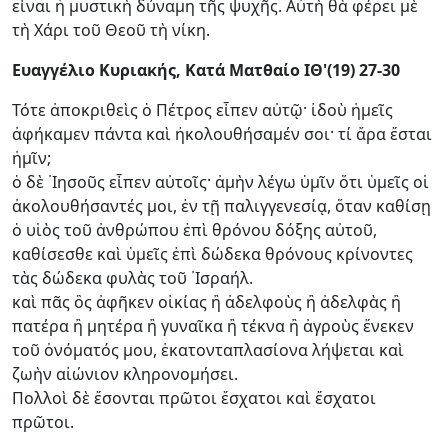
εἶναι ἡ μυστικὴ δύναμη τῆς ψυχῆς. Αὐτὴ θὰ φέρει μὲ
τὴ Χάρι τοῦ Θεοῦ τὴ νίκη.
Ευαγγέλιο Κυριακής, Κατά Ματθαίο ΙΘ'(19) 27-30
Τότε ἀποκριθεὶς ὁ Πέτρος εἶπεν αὐτῷ· ἰδοὺ ἡμεῖς
ἀφήκαμεν πάντα καὶ ἠκολουθήσαμέν σοι· τί ἄρα ἔσται
ἡμῖν;
ὁ δὲ ᾿Ιησοῦς εἶπεν αὐτοῖς· ἀμὴν λέγω ὑμῖν ὅτι ὑμεῖς οἱ
ἀκολουθήσαντές μοι, ἐν τῇ παλιγγενεσίᾳ, ὅταν καθίσῃ
ὁ υἱὸς τοῦ ἀνθρώπου ἐπὶ θρόνου δόξης αὐτοῦ,
καθίσεσθε καὶ ὑμεῖς ἐπὶ δώδεκα θρόνους κρίνοντες
τὰς δώδεκα φυλὰς τοῦ ᾿Ισραήλ.
καὶ πᾶς ὃς ἀφῆκεν οἰκίας ἢ ἀδελφοὺς ἢ ἀδελφὰς ἢ
πατέρα ἢ μητέρα ἢ γυναῖκα ἢ τέκνα ἢ ἀγροὺς ἕνεκεν
τοῦ ὀνόματός μου, ἑκατονταπλασίονα λήψεται καὶ
ζωὴν αἰώνιον κληρονομήσει.
Πολλοὶ δὲ ἔσονται πρῶτοι ἔσχατοι καὶ ἔσχατοι
πρῶτοι.