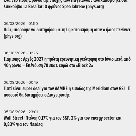
Ένα νέο είδος φρύνου της Εποχής των Παγετώνων ανακαλύφθηκε στα
λακκούβια La Brea Tar: Ο φρύνος Spea labreae (phys.org)
06/08/2026 - 01:50
Πώς μπορούμε να διατηρήσουμε τη Γη κατοικήσιμη όταν ο ήλιος πεθάνει;
(phys.org)
06/08/2026 - 01:25
Σιάμισιης : Αρχές 2027 η πρώτη ερευνητική γεώτρηση στο Ιόνιο μετά από
40 χρόνια – Επένδυση 70 εκατ. ευρώ στο «Block 2»
06/08/2026 - 00:19
Γιατί είναι super deal για τον ΑΔΜΗΕ η είσοδος της Meridiam στον GSI - Τι
ποσοστό θα διατηρήσει ο Διαχειριστής
05/08/2026 - 23:01
Wall Street: Πτώση 0,17% για τον S&P, 2% για τον energy sector και
0,83% για τον Nasdaq