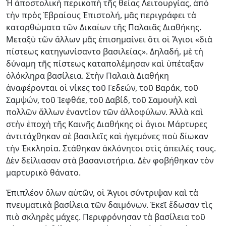
Ἡ ἀποστολικὴ περικοπὴ τῆς θείας Λειτουργίας, ἀπὸ
τὴν πρὸς Ἑβραίους Ἐπιστολή, μᾶς περιγράφει τὰ
κατορθώματα τῶν Δικαίων τῆς Παλαιᾶς Διαθήκης.
Μεταξὺ τῶν ἄλλων μᾶς ἐπισημαίνει ὅτι οἱ Ἅγιοι «διὰ
πίστεως κατηγωνίσαντο βασιλείας». Δηλαδή, μὲ τὴ
δύναμη τῆς πίστεως καταπολέμησαν καὶ ὑπέταξαν
ὁλόκληρα βασίλεια. Στὴν Παλαιὰ Διαθήκη
ἀναφέρονται οἱ νίκες τοῦ Γεδεών, τοῦ Βαράκ, τοῦ
Σαμψών, τοῦ Ἰεφθάε, τοῦ Δαβίδ, τοῦ Σαμουὴλ καὶ
πολλῶν ἄλλων ἐναντίον τῶν ἀλλοφύλων. Ἀλλὰ καὶ
στὴν ἐποχὴ τῆς Καινῆς Διαθήκης οἱ ἅγιοι Μάρτυρες
ἀντιτάχθηκαν σὲ βασιλεῖς καὶ ἡγεμόνες ποὺ δίωκαν
τὴν Ἐκκλησία. Στάθηκαν ἀκλόνητοι στὶς ἀπειλές τους.
Δὲν δείλιασαν στὰ βασανιστήρια. Δὲν φοβήθηκαν τὸν
μαρτυρικὸ θάνατο.
Ἐπιπλέον ὅλων αὐτῶν, οἱ Ἅγιοι σύν­τριψαν καὶ τὰ
πνευματικὰ βασίλεια τῶν δαιμόνων. Ἐκεῖ ἔδωσαν τὶς
πιὸ σκληρὲς μάχες. Περιφρόνησαν τὰ βασίλεια τοῦ