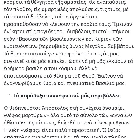
κόσμου, τὰ θέλγητρα τῆς ἁμαρτίας, τὶς ἀναπαύσεις,
τὸν πλοῦτο, τὶς ἁμαρτωλὲς ἀπολαύσεις, τὶς τιμές, μὲ
τὰ ὁποῖα ὁ διάβολος καὶ τὰ ὄργανά του
προσπαθοῦσαν νὰ κλέψουν τὴν καρδιά τους. Ἔμειναν
ἀνίκητοι στὶς παγίδες τοῦ διαβόλου, πιστοὶ ὑπήκοοι
στὸν «Βασιλέα τῶν βασιλευόντων καὶ Κύριον τῶν
κυριευόντων» (Χερουβικὸς ὕμνος Μεγάλου Σαββάτου).
Τὸ θυσιαστικὸ καὶ γενναῖο φρόνημά τους ἂς μᾶς
συγκινεῖ κι ἂς μᾶς ἐμπνέει, ὥστε νὰ μὴ μᾶς ἑλκύουν τὰ
ἐφήμερα βασίλεια τοῦ κόσμου, ἀλλὰ νὰ
ὑποτασσόμαστε στὸ θέλημα τοῦ Θεοῦ. Ἐκεῖνον νὰ
ἀναγνωρίζουμε Κύριο καὶ πνευματικὸ Βασιλιά μας.
Τὸ παράδοξο σύννεφο ποὺ μᾶς περιβάλλει
Ὁ θεόπνευστος Ἀπόστολος στὴ συν­έχεια ὀνομάζει
«νέφος μαρτύρων» ὅλο αὐτὸ τὸ σύνολο τῶν γενναίων
ἀθλητῶν τῆς πίστεως, δηλαδὴ πυκνὸ σύννεφο Ἁγίων.
Ἡ λέξη «νέφος» εἶναι πολὺ παραστατική. Ὁ θεῖος
Ἀπόστολος ἀ­να­φέρεται μὲ αὐτὴ στὸ μεγάλο πλῆθος