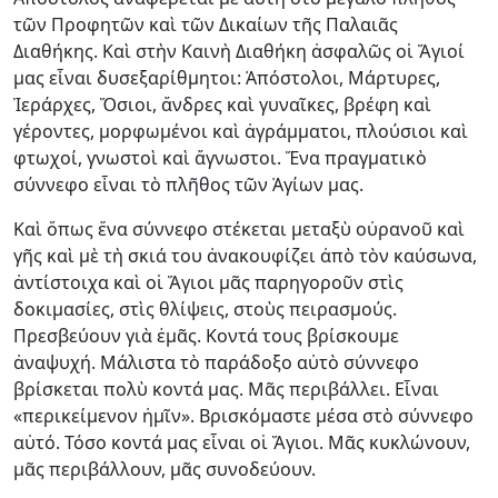
τῶν Προφητῶν καὶ τῶν Δικαίων τῆς Παλαιᾶς
Διαθήκης. Καὶ στὴν Καινὴ Δια­θήκη ἀσφαλῶς οἱ Ἅγιοί
μας εἶναι δυσεξαρί­θμητοι: Ἀπόστολοι, Μάρτυρες,
Ἱεράρχες, Ὅσιοι, ἄνδρες καὶ γυναῖκες, βρέφη καὶ
γέροντες, μορφωμένοι καὶ ἀγράμματοι, πλούσιοι καὶ
φτωχοί, γνωστοὶ καὶ ἄγνωστοι. Ἕνα πραγματικὸ
σύννεφο εἶναι τὸ πλῆθος τῶν Ἁγίων μας.
Καὶ ὅπως ἕνα σύννεφο στέκεται μεταξὺ οὐρανοῦ καὶ
γῆς καὶ μὲ τὴ σκιά του ἀνακουφίζει ἀπὸ τὸν καύσωνα,
ἀντίστοιχα καὶ οἱ Ἅγιοι μᾶς παρηγοροῦν στὶς
δοκιμασίες, στὶς θλίψεις, στοὺς πειρασμούς.
Πρεσβεύουν γιὰ ἐμᾶς. Κον­τά τους βρίσκουμε
ἀναψυχή. Μάλιστα τὸ παράδοξο αὐτὸ σύννεφο
βρίσκεται πολὺ κοντά μας. Μᾶς περιβάλλει. Εἶναι
«περικείμενον ἡμῖν». Βρισκόμαστε μέσα στὸ σύννεφο
αὐτό. Τόσο κοντά μας εἶναι οἱ Ἅγιοι. Μᾶς κυκλώνουν,
μᾶς περιβάλλουν, μᾶς συνοδεύουν.