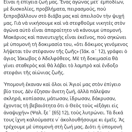
Εἶναι ἡ ἐπίγεια ζωή μας. Ἕνας ἀγώνας μετ᾿ ἐμποδίων,
μὲ δυσκολίες, προβλήματα, πειρασμούς, ποὺ
ξεπροβάλλουν στὸ διάβα μας καὶ ἀπειλοῦν τὴν ψυχή
μας. Γιὰ νὰ νικήσουμε καὶ νὰ στεφθοῦμε νικητὲς στὸν
ἀγώνα αὐτὸ εἶναι ἀπαραίτητο νὰ κάνουμε ὑπομονή.
Μακάριος καὶ παν­ευτυχὴς εἶναι ἐκεῖνος, ποὺ σηκώνει
μὲ ὑπομονὴ τὴ δοκιμασία του, «ὅτι δόκιμος γενόμενος
λήψεται τὸν στέφανον τῆς ζωῆς» (Ἰάκ. α΄ 12), γράφει ὁ
ἅγιος Ἰάκωβος ὁ Ἀδελφόθεος. Μὲ τὴ δοκιμασία θὰ
γίνει σταθερὸς καὶ θὰ λάβει τὸ λαμπρὸ καὶ ἔνδοξο
στεφάνι τῆς αἰώνιας ζωῆς.
Ὑπομονὴ ἔκαναν καὶ ὅλοι οἱ Ἅγιοί μας στὸν ἐπίγειο
βίο τους. Δὲν ἔ­ζησαν ἄνετη ζωή, ἀλλὰ πάλεψαν
σκληρά, κοπίασαν, μάτωσαν, ἵ­δρω­σαν, δάκρυσαν,
ἔχοντας τὴ βεβαιότητα ὅτι ὁ Θεὸς τοὺς «ἐξάγει εἰς
ἀναψυχήν» (Ψαλ. ξε΄ [65] 12), τοὺς λυτρώνει. Τὰ δικά
τους ἴχνη κα­λούμαστε ν᾿ ἀκολουθήσουμε κι ἐμεῖς. Ἂς
τρέχουμε μὲ ὑπομονὴ στὴ ζωή μας. Διότι ἡ ὑπομονὴ