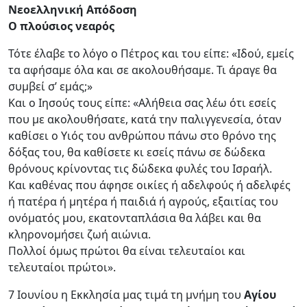
Νεοελληνική Απόδοση
Ο πλούσιος νεαρός
Τότε έλαβε το λόγο ο Πέτρος και του είπε: «Ιδού, εμείς
τα αφήσαμε όλα και σε ακολουθήσαμε. Τι άραγε θα
συμβεί σ’ εμάς;»
Και ο Ιησούς τους είπε: «Αλήθεια σας λέω ότι εσείς
που με ακολουθήσατε, κατά την παλιγγενεσία, όταν
καθίσει ο Υιός του ανθρώπου πάνω στο θρόνο της
δόξας του, θα καθίσετε κι εσείς πάνω σε δώδεκα
θρόνους κρίνοντας τις δώδεκα φυλές του Ισραήλ.
Και καθένας που άφησε οικίες ή αδελφούς ή αδελφές
ή πατέρα ή μητέρα ή παιδιά ή αγρούς, εξαιτίας του
ονόματός μου, εκατονταπλάσια θα λάβει και θα
κληρονομήσει ζωή αιώνια.
Πολλοί όμως πρώτοι θα είναι τελευταίοι και
τελευταίοι πρώτοι».
7 Ιουνίου η Εκκλησία μας τιμά τη μνήμη του
Αγίου