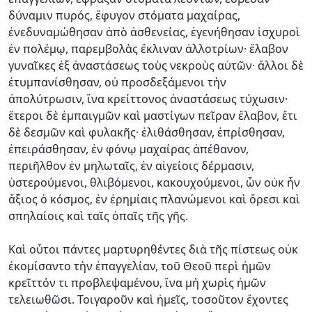
δύναμιν πυρός, ἔφυγον στόματα μαχαίρας,
ἐνεδυναμώθησαν ἀπὸ ἀσθενείας, ἐγενήθησαν ἰσχυροὶ
ἐν πολέμῳ, παρεμβολὰς ἔκλιναν ἀλλοτρίων· ἔλαβον
γυναῖκες ἐξ ἀναστάσεως τοὺς νεκροὺς αὐτῶν· ἄλλοι δὲ
ἐτυμπανίσθησαν, οὐ προσδεξάμενοι τὴν
ἀπολύτρωσιν, ἵνα κρείττονος ἀναστάσεως τύχωσιν·
ἕτεροι δὲ ἐμπαιγμῶν καὶ μαστίγων πεῖραν ἔλαβον, ἔτι
δὲ δεσμῶν καὶ φυλακῆς· ἐλιθάσθησαν, ἐπρίσθησαν,
ἐπειράσθησαν, ἐν φόνῳ μαχαίρας ἀπέθανον,
περιῆλθον ἐν μηλωταῖς, ἐν αἰγείοις δέρμασιν,
ὑστερούμενοι, θλιβόμενοι, κακουχούμενοι, ὧν οὐκ ἦν
ἄξιος ὁ κόσμος, ἐν ἐρημίαις πλανώμενοι καὶ ὄρεσι καὶ
σπηλαίοις καὶ ταῖς ὀπαῖς τῆς γῆς.
Καὶ οὗτοι πάντες μαρτυρηθέντες διὰ τῆς πίστεως οὐκ
ἐκομίσαντο τὴν ἐπαγγελίαν, τοῦ Θεοῦ περὶ ἡμῶν
κρεῖττόν τι προβλεψαμένου, ἵνα μὴ χωρὶς ἡμῶν
τελειωθῶσι. Τοιγαρ­οῦν καὶ ἡμεῖς, τοσοῦτον ἔχοντες