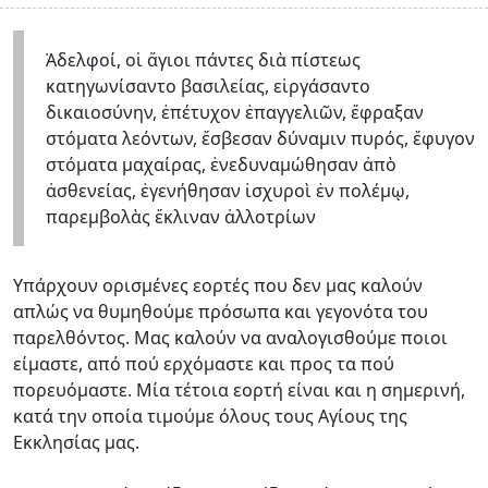
Ἀδελφοί, οἱ ἅγιοι πάντες διὰ πίστεως
κατηγωνίσαντο βασιλείας, εἰργάσαντο
δικαιοσύνην, ἐπέτυχον ἐπαγγελιῶν, ἔφραξαν
στόματα λεόντων, ἔσβεσαν δύναμιν πυρός, ἔφυγον
στόματα μαχαίρας, ἐνεδυναμώθησαν ἀπὸ
ἀσθενείας, ἐγενήθησαν ἰσχυροὶ ἐν πολέμῳ,
παρεμβολὰς ἔκλιναν ἀλλοτρίων
Υπάρχουν ορισμένες εορτές που δεν μας καλούν
απλώς να θυμηθούμε πρόσωπα και γεγονότα του
παρελθόντος. Μας καλούν να αναλογισθούμε ποιοι
είμαστε, από πού ερχόμαστε και προς τα πού
πορευόμαστε. Μία τέτοια εορτή είναι και η σημερινή,
κατά την οποία τιμούμε όλους τους Αγίους της
Εκκλησίας μας.