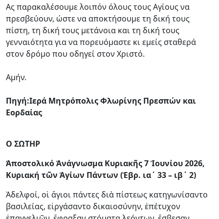
Ας παρακαλέσουμε λοιπόν όλους τους Αγίους να
πρεσβεύουν, ώστε να αποκτήσουμε τη δική τους
πίστη, τη δική τους μετάνοια και τη δική τους
γενναιότητα για να πορευόμαστε κι εμείς σταθερά
στον δρόμο που οδηγεί στον Χριστό.
Αμήν.
Πηγή:Ιερά Μητρόπολις Φλωρίνης Πρεσπών και
Εορδαίας
O ΣΩΤΗΡ
Ἀποστολικό Ἀνάγνωσμα Κυριακῆς 7 Ἰουνίου 2026,
Κυριακή τῶν Ἁγίων Πάντων (Ἑβρ. ια΄ 33 – ιβ΄ 2)
Ἀδελφοί, οἱ ἅγιοι πάντες διὰ πίστεως κατηγωνίσαντο
βασιλείας, εἰργάσαντο δικαιοσύνην, ἐπέτυχον
ἐπαγγελιῶν, ἔφραξαν στόματα λεόντων, ἔσβεσαν