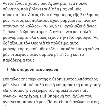
Αὐτὸς εἶναι ὁ χορὸς τῶν Ἁγίων μας· ἕνα πυκνὸ
σύννεφο, ποὺ βρίσκεται δίπλα μας καὶ μᾶς
προστατεύει. Αὐτὸς εἶναι ὁ θησαυρὸς τῆς Ἐκκλησίας
μας, «νέους καὶ παλαιοὺς ἔχων μαργαρίτας· ἀλλ᾿ ἓν
ἁπάντων τὸ κάλλος» (PG 50, 571), σχολιάζει ὁ ἅγιος
Ἰωάννης ὁ Χρυσόστομος. Διαθέτει νέα καὶ παλιὰ
μαργαριτάρια·ὅλα ὅμως ἔχουν τὴν ἴδια ὀμορφιά. Ἂς
δοξάζουμε τὸν Θεὸ γιὰ τὰ πολύτιμα αὐτὰ
μαργαριτάρια, ποὺ μᾶς στέλνει σὲ κάθε ἐποχὴ γιὰ νὰ
μᾶς στρέφουν στὸν οὐρανὸ μὲ τὴ ζωὴ καὶ τὸ
παράδειγμά τους.
Μὲ ὑπομονὴ στὸν ἀγώνα
Στὸ τέλος τῆς περικοπῆς ὁ θεόπνευστος Ἀπόστολος
μᾶς δίνει καὶ μιὰ πολὺ σοφὴ καὶ πρακτικὴ προτροπή:
«Δι᾿ ὑπομονῆς τρέχωμεν τὸν προκείμενον ἡμῖν
ἀγῶνα». Ἂς τρέχουμε μὲ ὑπομονὴ τὸν ἀγώνα ποὺ
ἀνοίγεται μπροστά μας. Ποιός εἶναι ὁ ἀγώνας αὐτός;