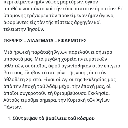
περικείμενον ἡμῖν νέφος μαρτύρων, ὄγκον
ἀποθέμενοι πάντα καὶ τὴν εὐπερίστατον ἁμαρτίαν, δι᾿
ὑπομονῆς τρέχωμεν τὸν προκείμενον ἡμῖν ἀγῶνα,
ἀφορῶντες εἰς τὸν τῆς πίστεως ἀρχηγὸν καὶ
τελειωτὴν Ἰησοῦν.
ΣΚΕΨΕΙΣ – ΔΙΔΑΓΜΑΤΑ – ΕΦΑΡΜΟΓΕΣ
Μιὰ ἡρωικὴ παράταξη Ἁγίων παρελαύνει σήμερα
μπροστά μας. Μιὰ μεγάλη χορεία πνευματικῶν
ἀθλητῶν, οἱ ὁποῖοι, ἀφοῦ ἀγωνίσθηκαν στὸν ἐπίγειο
βίο τους, ἔλαβαν τὸ στεφάνι τῆς νίκης ἀπὸ τὸν
ἀθλοθέτη Χριστό. Εἶναι οἱ Ἅγιοι τῆς Ἐκκλησίας μας
ἀπὸ τὴν ἐποχὴ τοῦ Ἀδὰμ μέχρι τὴν ἐποχή μας, οἱ
ὁποῖοι συγκροτοῦν τὴ θριαμβεύουσα Ἐκκλησία.
Αὐτοὺς τιμοῦμε σήμερα, τὴν Κυριακὴ τῶν Ἁγίων
Πάντων.
Σύντριψαν τὰ βασίλεια τοῦ κόσμου