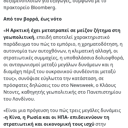
δεξαμενόπλοιων για εξαγωγές, σύμφωνα με το
πρακτορείο Bloomberg.
Από τον βορρά, έως νότο
«
Η Αρκτική έχει μετατραπεί σε μείζον ζήτημα στη
γεωπολιτική
, επειδή αποτελεί χαρακτηριστικό
παράδειγμα του πώς το εμπόριο, η χρηματοδότηση, η
αυτονομία των αυτοχθόνων, η κλιματική αλλαγή, οι
στρατιωτικές συμμαχίες, η υποθαλάσσια δολιοφθορά,
οι ανταγωνισμοί μεταξύ μεγάλων δυνάμεων και η
διαμάχη πέριξ του ουκρανικού συνδέονται μεταξύ
τους», συνόψισε εύγλωττα την κατάσταση, σε
πρόσφατες δηλώσεις του στο Newsweek, ο Κλάους
Ντοντς, καθηγητής γεωπολιτικής στο Πανεπιστημίου
του Λονδίνου.
«Είναι μια πρόγευση του πώς τρεις μεγάλες δυνάμεις
-η Κίνα, η Ρωσία και οι ΗΠΑ- επιδεικνύουν τη
στρατιωτική και οικονομική τους ισχύ
στην