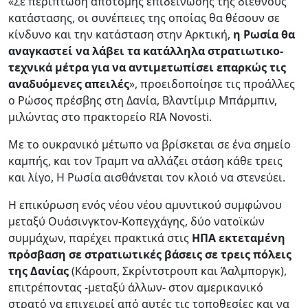
«Σε περίπτωση απότομης επιδείνωσης της διεθνούς
κατάστασης, οι συνέπειες της οποίας θα θέσουν σε
κίνδυνο και την κατάσταση στην Αρκτική,
η Ρωσία θα
αναγκαστεί να λάβει τα κατάλληλα στρατιωτικο-
τεχνικά μέτρα για να αντιμετωπίσει επαρκώς τις
αναδυόμενες απειλές
», προειδοποίησε τις προάλλες
ο Ρώσος πρέσβης στη Δανία, Βλαντίμιρ Μπάρμπιν,
μιλώντας στο πρακτορείο RIA Novosti.
Με το ουκρανικό μέτωπο να βρίσκεται σε ένα σημείο
καμπής, και τον Τραμπ να αλλάζει στάση κάθε τρεις
και λίγο, Η Ρωσία αισθάνεται τον κλοιό να στενεύει.
Η επικύρωση ενός νέου νέου αμυντικού συμφώνου
μεταξύ Ουάσινγκτον-Κοπεγχάγης, δύο νατοϊκών
συμμάχων, παρέχει πρακτικά στις
ΗΠΑ εκτεταμένη
πρόσβαση σε στρατιωτικές βάσεις σε τρεις πόλεις
της Δανίας
(Κάρουπ, Σκρίντστρουπ και Άαλμποργκ),
επιτρέποντας -μεταξύ άλλων- στον αμερικανικό
στρατό να επιχειρεί από αυτές τις τοποθεσίες και να