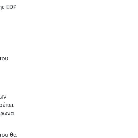
ης EDP
που
ίων
ρέπει
μφωνα
ου θα