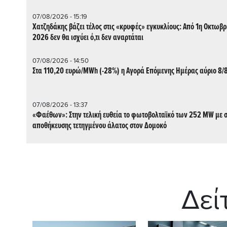
07/08/2026 - 15:19
Χατζηδάκης βάζει τέλος στις «κρυφές» εγκυκλίους: Από 1η Οκτωβρ
2026 δεν θα ισχύει ό,τι δεν αναρτάται
07/08/2026 - 14:50
Στα 110,20 ευρώ/MWh (-28%) η Αγορά Επόμενης Ημέρας αύριο 8/
07/08/2026 - 13:37
«Φαέθων»: Στην τελική ευθεία το φωτοβολταϊκό των 252 MW με 
αποθήκευσης τετηγμένου άλατος στον Δομοκό
Δεί