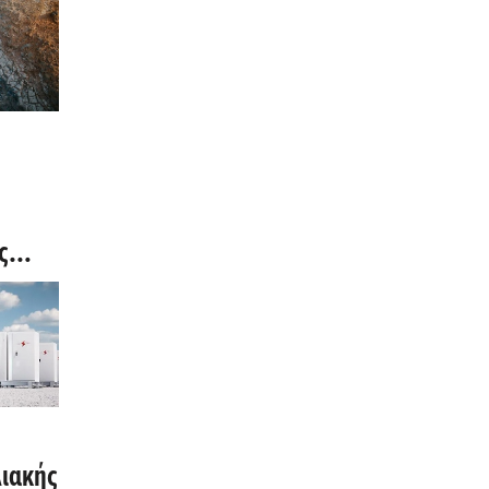
ς
μβος
Price)
ιακής