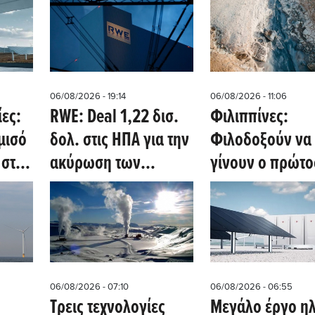
06/08/2026 - 19:14
06/08/2026 - 11:06
ίες:
RWE: Deal 1,22 δισ.
Φιλιππίνες:
μισό
δολ. στις ΗΠΑ για την
Φιλοδοξούν να
 στις
ακύρωση των
γίνουν ο πρώτο
μισθώσεων
παγκόσμιος κό
υπεράκτιων αιολικών
γεωλογικού
και τη μεταφορά των
υδρογόνου (Oil 
επενδύσεων σε έργα
φυσικού αερίου
06/08/2026 - 07:10
06/08/2026 - 06:55
Τρεις τεχνολογίες
Μεγάλο έργο ηλ