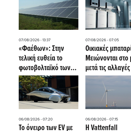
07/08/2026 - 13:37
07/08/2026 - 07:05
«Φαέθων»: Στην
Οικιακές μπαταρ
τελική ευθεία το
Μειώνονται στο 
φωτοβολταϊκό των
μετά τις αλλαγές
252 MW με σύστημα
επιδοτήσεις – Η
αποθήκευσης
έκρηξη
τετηγμένου άλατος
εγκαταστάσεων
στον Δομοκό
συνεχίζεται
06/08/2026 - 07:20
06/08/2026 - 07:15
Το όνειρο των EV με
Η Vattenfall