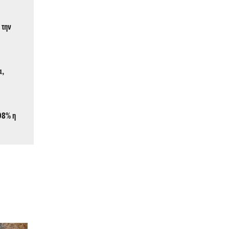
 την
α,
 98% η