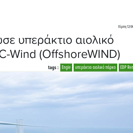
Πέμπτη 12/06
σε υπεράκτιο αιολικό
BC-Wind (OffshoreWIND)
tags :
Engie
υπεράκτιο αιολικό πάρκο
EDP Re