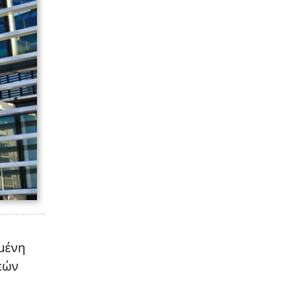
ιμένη
εών