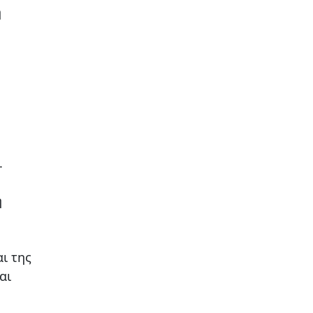
ή
.
η
ι της
αι