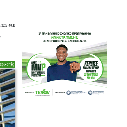
4/2025 - 09:10
ν
ερικοπές