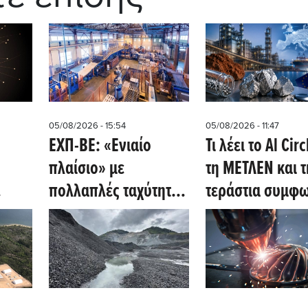
05/08/2026 - 15:54
05/08/2026 - 11:47
ΕΧΠ-ΒΕ: «Ενιαίο
Τι λέει το Al Circ
πλαίσιο» με
τη ΜΕΤΛΕΝ και τ
πολλαπλές ταχύτητες
τεράστια συμφ
- Η μάχη για το άρθρο
προμήθειας γαλ
ο
10.3.ε
στις ΗΠΑ