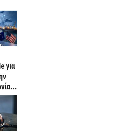
le για
ην
ωνία
λίου