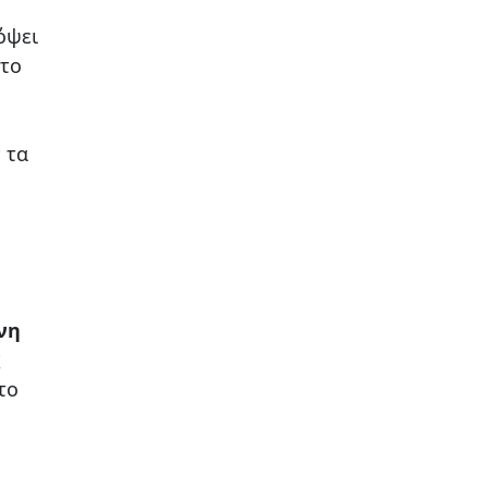
όψει
στο
 τα
νη
ς
το