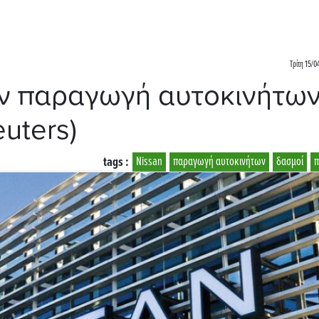
Τρίτη 15/0
ην παραγωγή αυτοκινήτω
uters)
tags :
Nissan
παραγωγή αυτοκινήτων
δασμοί
π