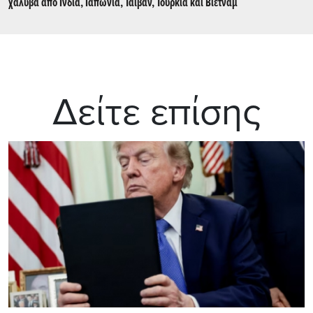
χάλυβα από Ινδία, Ιαπωνία, Ταϊβάν, Τουρκία και Βιετνάμ
Δείτε επίσης