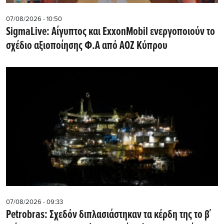
07/08/2026 - 10:50
SigmaLive: Αίγυπτος και ExxonMobil ενεργοποιούν το
σχέδιο αξιοποίησης Φ.Α από ΑΟΖ Κύπρου
07/08/2026 - 09:33
Petrobras: Σχεδόν διπλασιάστηκαν τα κέρδη της το β΄