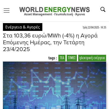
Asset Management · Γεωπολιτική · Άμυνα
Ενέργεια & Αγορές
Τρίτη 22/04/2025 - 14:35
Στα 103,36 ευρώ/MWh (-4%) η Αγορά
Επόμενης Ημέρας, την Τετάρτη
23/4/2025
tags :
ΤΕΑ
ΤΙΜΕΣ
ηλεκτρική ενέργεια