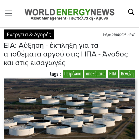
Asset Management · Γεωπολιτική · Άμυνα
Ενέργεια & Αγορές
Τετάρτη 23/04/2025 - 18:40
ΕΙΑ: Αύξηση - έκπληξη για τα
αποθέματα αργού στις ΗΠΑ - Άνοδος
και στις εισαγωγές
tags :
Πετρέλαιο
αποθέματα
ΗΠΑ
Βενζίνη