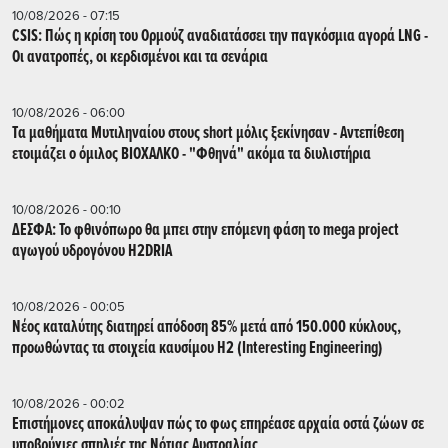
10/08/2026 - 07:15
CSIS: Πώς η κρίση του Ορμούζ αναδιατάσσει την παγκόσμια αγορά LNG -
Οι ανατροπές, οι κερδισμένοι και τα σενάρια
10/08/2026 - 06:00
Tα μαθήματα Μυτιληναίου στους short μόλις ξεκίνησαν - Αντεπίθεση
ετοιμάζει ο όμιλος ΒΙΟΧΑΛΚΟ - "Φθηνά" ακόμα τα διυλιστήρια
10/08/2026 - 00:10
ΔΕΣΦΑ: Το φθινόπωρο θα μπει στην επόμενη φάση το mega project
αγωγού υδρογόνου H2DRIA
10/08/2026 - 00:05
Nέος καταλύτης διατηρεί απόδοση 85% μετά από 150.000 κύκλους,
προωθώντας τα στοιχεία καυσίμου H2 (Interesting Engineering)
10/08/2026 - 00:02
Επιστήμονες αποκάλυψαν πώς το φως επηρέασε αρχαία οστά ζώων σε
υποβρύχιες σπηλιές της Νότιας Αυστραλίας