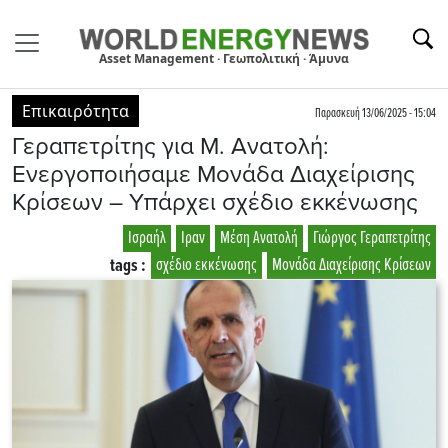
Asset Management · Γεωπολιτική · Άμυνα
Επικαιρότητα
Παρασκευή 13/06/2025 - 15:04
Γεραπετρίτης για Μ. Ανατολή:
Ενεργοποιήσαμε Μονάδα Διαχείρισης
Κρίσεων – Υπάρχει σχέδιο εκκένωσης
Ισραήλ
Ιραν
Μέση Ανατολή
Γιώργος Γεραπετρίτης
tags :
σχέδιο εκκένωσης
Μονάδα Διαχείρισης Κρίσεων