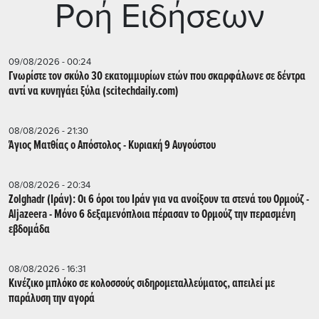
Ρoή Ειδήσεων
09/08/2026 - 00:24
Γνωρίστε τον σκύλο 30 εκατομμυρίων ετών που σκαρφάλωνε σε δέντρα
αντί να κυνηγάει ξύλα (scitechdaily.com)
08/08/2026 - 21:30
Άγιος Ματθίας ο Απόστολος - Κυριακή 9 Αυγούστου
08/08/2026 - 20:34
Zolghadr (Ιράν): Οι 6 όροι του Ιράν για να ανοίξουν τα στενά του Ορμούζ -
Aljazeera - Mόνο 6 δεξαμενόπλοια πέρασαν το Ορμούζ την περασμένη
εβδομάδα
08/08/2026 - 16:31
Κινέζικο μπλόκο σε κολοσσούς σιδηρομεταλλεύματος, απειλεί με
παράλυση την αγορά