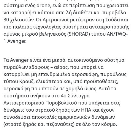
σύστημα ενός drone, ενώ σε περίπτωση που χρειαστεί
να καταρρίψει κάποια απειλή διαθέτει και πυροβόλο
30 χιλιοστών. Οι Αμερικανοί μετέφεραν στη Σούδα και
πιο παλαιάς τεχνολογίας συστήματα αντιαεροπορικής
άμυνας μικρού βεληνεκούς (SHORAD) τύπου AN/TWQ-
1 Avenger.
Τα Avenger είναι ένα μικρό, αυτοκινούμενο σύστημα
πυραύλων εδάφους – αέρος, που μπορεί να
καταρρίψει μη επανδρωμένα αεροσκάφη, πυραύλους
τύπου Κρουζ, ελικόπτερα και, υπό προϋποθέσεις,
αεροσκάφη που πετούν σε χαμηλό ύψος. Αυτά τα
συστήματα ανήκουν στο 4o Σύνταγμα
Αντιαεροπορικού Πυροβολικού που υπάγεται στις
δυνάμεις του στρατού ξηράς των ΗΠΑ και έχουν
συνοδεύσει αποστολές αμερικανικών δυνάμεων
(στρατό ξηράς και πεζοναύτες) σε όλο τον κόσμο.