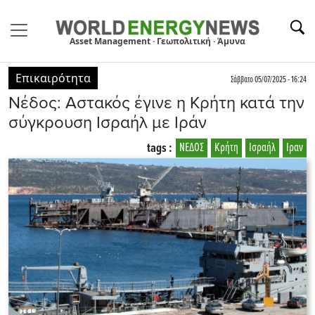
Asset Management · Γεωπολιτική · Άμυνα
Επικαιρότητα
Σάββατο 05/07/2025 - 16:24
Νέδος: Αστακός έγινε η Κρήτη κατά την
σύγκρουση Ισραήλ με Ιράν
tags :
ΝΕΔΟΣ
Κρήτη
Ισραήλ
Ιραν