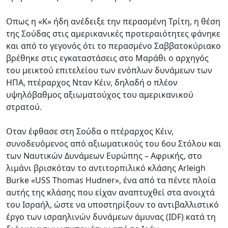
Οπως η «Κ» ήδη ανέδειξε την περασμένη Τρίτη, η θέση
της Σούδας στις αμερικανικές προτεραιότητες φάνηκε
και από το γεγονός ότι το περασμένο Σαββατοκύριακο
βρέθηκε στις εγκαταστάσεις στο Μαράθι ο αρχηγός
του μεικτού επιτελείου των ενόπλων δυνάμεων των
ΗΠΑ, πτέραρχος Νταν Κέιν, δηλαδή ο πλέον
υψηλόβαθμος αξιωματούχος του αμερικανικού
στρατού.
Οταν έφθασε στη Σούδα ο πτέραρχος Κέιν,
συνοδευόμενος από αξιωματικούς του 6ου Στόλου και
των Ναυτικών Δυνάμεων Ευρώπης – Αφρικής, στο
λιμάνι βρισκόταν το αντιτορπιλικό κλάσης Arleigh
Burke «USS Thomas Hudner», ένα από τα πέντε πλοία
αυτής της κλάσης που είχαν αναπτυχθεί στα ανοιχτά
του Ισραήλ, ώστε να υποστηρίξουν το αντιβαλλιστικό
έργο των ισραηλινών δυνάμεων άμυνας (IDF) κατά τη