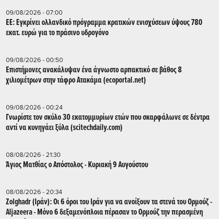
09/08/2026 - 07:00
ΕΕ: Εγκρίνει ολλανδικό πρόγραμμα κρατικών ενισχύσεων ύψους 780
εκατ. ευρώ για το πράσινο υδρογόνο
09/08/2026 - 00:50
Επιστήμονες ανακάλυψαν ένα άγνωστο αρπακτικό σε βάθος 8
χιλιομέτρων στην τάφρο Ατακάμα (ecoportal.net)
09/08/2026 - 00:24
Γνωρίστε τον σκύλο 30 εκατομμυρίων ετών που σκαρφάλωνε σε δέντρα
αντί να κυνηγάει ξύλα (scitechdaily.com)
08/08/2026 - 21:30
Άγιος Ματθίας ο Απόστολος - Κυριακή 9 Αυγούστου
08/08/2026 - 20:34
Zolghadr (Ιράν): Οι 6 όροι του Ιράν για να ανοίξουν τα στενά του Ορμούζ -
Aljazeera - Mόνο 6 δεξαμενόπλοια πέρασαν το Ορμούζ την περασμένη