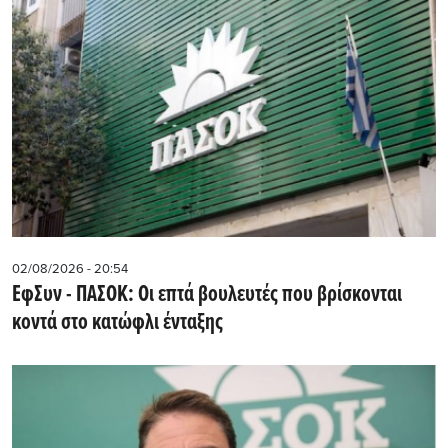
02/08/2026 - 20:54
EφΣυν - ΠΑΣΟΚ: Οι επτά βουλευτές που βρίσκονται
κοντά στο κατώφλι ένταξης