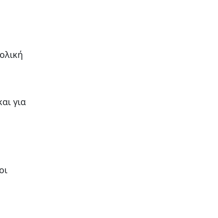
νολική
αι για
οι