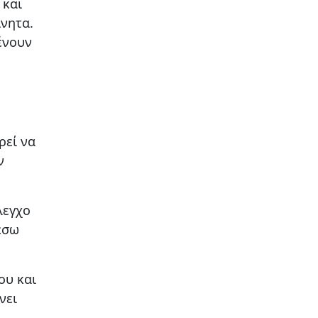
 και
ίνητα.
ένουν
ρεί να
ν
λεγχο
έσω
ου και
νει