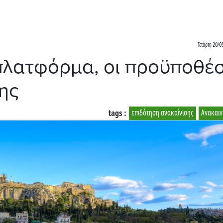
Τετάρτη 20/0
πλατφόρμα, οι προϋποθέσ
ης
tags :
επιδότηση ανακαίνισης
Ανακαιν