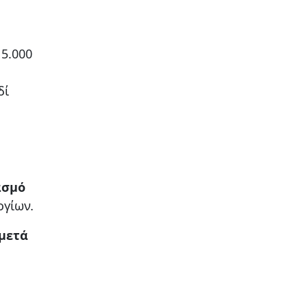
 5.000
δί
ασμό
ογίων.
μετά