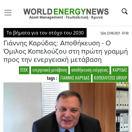
Asset Management · Γεωπολιτική · Άμυνα
Τα βήματα για τον στόχο του 2030
Τρίτη 22/06/2021 - 07:00
Γιάννης Καρύδας: Aποθήκευση - Ο
Όμιλος Κοπελούζου στη πρώτη γραμμή
προς την ενεργειακή μετάβαση
ΕΣΕΚ
ενεργειακή μετάβαση
αποθήκευση ενέργειας
ΚΑΡΥΔΑΣ
tags :
ΓΙΑΝΝΗΣ ΚΑΡΥΔΑΣ
ΚΟΠΕΛΟΥΖΟΣ GROUP