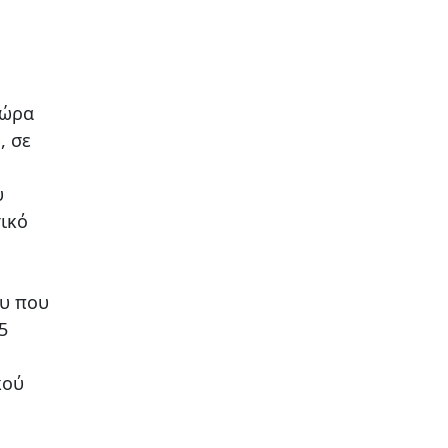
χώρα
, σε
υ
ικό
υ που
5
κού