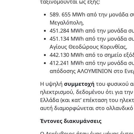
ταξινομούνται ως εξής:
589. 655 MWh από την μονάδα σ
Μεγαλόπολη,
451.284 MWh από την μονάδα συ
451.134 MWh από την μονάδα σ
Αγίους Θεοδώρους Κορινθίας,
442.130 MWh από το σημείο εξό
412.241 MWh από την μονάδα σ
απόδοσης ΑΛΟΥΜΙΝΙΟΝ στο Ενεργ
Η υψηλή
συμμετοχή
του φυσικού αε
ηλεκτρισμού, δεδομένου ότι για τη
Ελλάδα (και κατ’ επέκταση του ηλεκ
αυτή διαμορφώνεται στο ολλανδικό
Έντονες διακυμάνσεις
Ο Δεκέμβριος ήταν ένας μήνας έντ