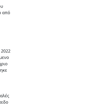
ου
ω από
 2022
μενο
ήριο
θηκε
καλές
πεδο