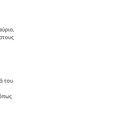
αύριο,
στους
ά του
 όπως