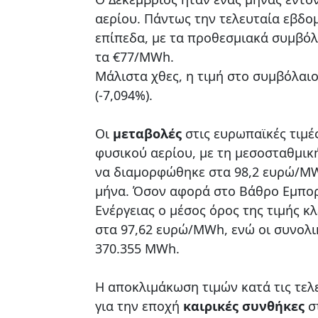
αερίου. Πάντως την τελευταία εβδο
επίπεδα, με τα προθεσμιακά συμβόλ
τα €77/MWh.
Μάλιστα χθες, η τιμή στο συμβόλαι
(-7,094%).
Οι
μεταβολές
στις ευρωπαϊκές τιμέ
φυσικού αερίου, με τη μεσοσταθμικ
να διαμορφώθηκε στα 98,2 ευρώ/MW
μήνα. Όσον αφορά στο Βάθρο Εμπορ
Ενέργειας ο μέσος όρος της τιμής 
στα 97,62 ευρώ/MWh, ενώ οι συνολ
370.355 MWh.
Η αποκλιμάκωση τιμών κατά τις τελε
για την εποχή
καιρικές συνθήκες
σ