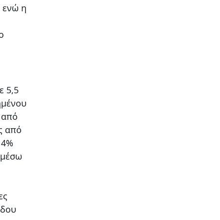
 ενώ η
ο
ε 5,5
ημένου
ώ από
ς από
 4%
 μέσω
ες
όδου