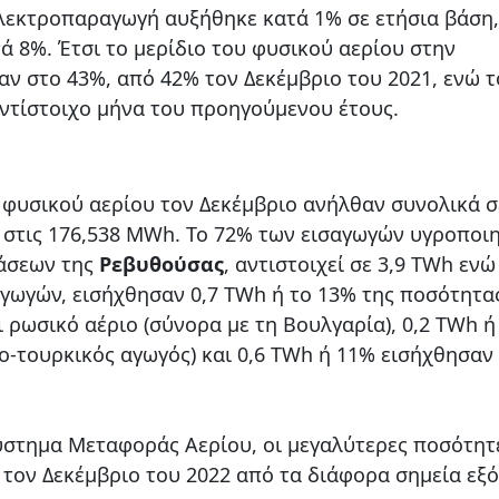
ηλεκτροπαραγωγή αυξήθηκε κατά 1% σε ετήσια βάση,
ά 8%. Έτσι το μερίδιο του φυσικού αερίου στην
ν στο 43%, από 42% τον Δεκέμβριο του 2021, ενώ τ
ντίστοιχο μήνα του προηγούμενου έτους.
 φυσικού αερίου τον Δεκέμβριο ανήλθαν συνολικά σ
 στις 176,538 MWh. Το 72% των εισαγωγών υγροποι
τάσεων της
Ρεβυθούσας
, αντιστοιχεί σε 3,9 TWh εν
γωγών, εισήχθησαν 0,7 TWh ή το 13% της ποσότητα
 ρωσικό αέριο (σύνορα με τη Βουλγαρία), 0,2 TWh ή
-τουρκικός αγωγός) και 0,6 TWh ή 11% εισήχθησαν
ύστημα Μεταφοράς Αερίου, οι μεγαλύτερες ποσότητ
τον Δεκέμβριο του 2022 από τα διάφορα σημεία εξ