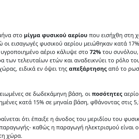
 μήνα στο
μίγμα φυσικού αερίου
που εισήχθη στη 
ώ οι εισαγωγές φυσικού αερίου μειώθηκαν κατά 17%
ο υγροποιημένο αέριο κάλυψε στο
72%
του συνόλου,
α των τελευταίων ετών και αναδεικνύει το ρόλο το
χώρας, ειδικά εν όψει της
απεξάρτησης
από το ρωσ
μειωμένες σε δωδεκάμηνη βάση, οι
ποσότητες
αερίο
ημένες κατά 15% σε μηναία βάση, φθάνοντας στις 5,
αίνεται ότι έπαιξε η άνοδος του μεριδίου του φυσι
παραγωγής- καθώς η παραγωγή ηλεκτρισμού είναι ο
τη χώρα.