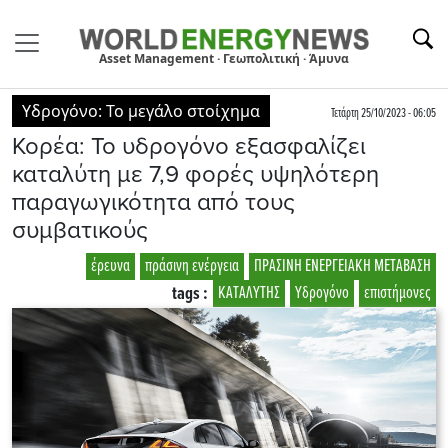
Asset Management · Γεωπολιτική · Άμυνα
Υδρογόνο: Το μεγάλο στοίχημα
Τετάρτη 25/10/2023 - 06:05
Κορέα: Το υδρογόνο εξασφαλίζει
καταλύτη με 7,9 φορές υψηλότερη
παραγωγικότητα από τους
συμβατικούς
έρευνα
πράσινη ενέργεια
ΠΡΑΣΙΝΗ ΕΝΕΡΓΕΙΑΚΗ ΜΕΤΑΒΑΣΗ
tags :
ΚΑΤΑΛΥΤΗΣ
Υδρογόνο
επιστήμονες