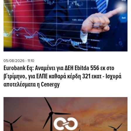
05/08/2026 - 11:10
Eurobank Eq: Αναμένει για ΔΕΗ Εbitda 556 εκ στο
β΄τρίμηνο, για ΕΛΠΕ καθαρά κέρδη 321 εκατ - Ισχυρά
αποτελέσματα η Cenergy