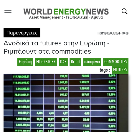
Asset Management · Γεωπολιτική · Άμυνα
Παρενέργειες
Πέμπτη 06/06/2024 - 10:09
Ανοδικά τα futures στην Ευρώπη -
Ριμπάουντ στα commodities
Ευρώπη
EURO STOXX
DAX
Brent
αλουμίνιο
COMMODITIES
tags :
FUTURES