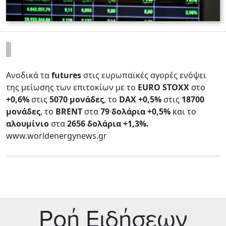
Ανοδικά τα
futures
στις ευρωπαϊκές αγορές ενόψει
της μείωσης των επιτοκίων με το
EURO STOXX
στο
+0,6%
στις
5070 μονάδες
, το
DAX +0,5%
στις
18700
μονάδες
, το
BRENT
στα
79 δολάρια +0,5%
και το
αλουμίνιο
στα
2656 δολάρια +1,3%.
www.worldenergynews.gr
Ρoή Ειδήσεων