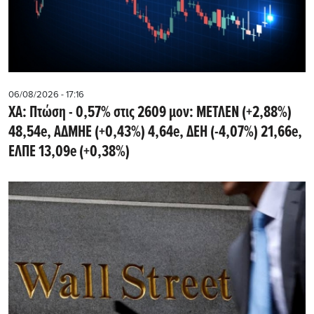
06/08/2026 - 17:16
ΧΑ: Πτώση - 0,57% στις 2609 μον: ΜΕΤΛΕΝ (+2,88%)
48,54e, ΑΔΜΗΕ (+0,43%) 4,64e, ΔΕΗ (-4,07%) 21,66e,
ΕΛΠΕ 13,09e (+0,38%)