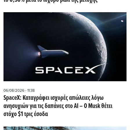
το 0,50% μετά το ισχυρό ράλι της μετοχής
06/08/2026 - 11:38
SpaceX: Καταγράφει ισχυρές απώλειες λόγω
ανησυχιών για τις δαπάνες στο AI – Ο Musk θέτει
στόχο $1 τρις έσοδα