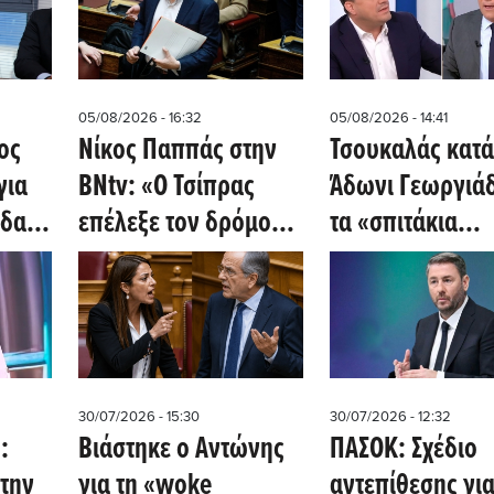
05/08/2026 - 16:32
05/08/2026 - 14:41
ος
Νίκος Παππάς στην
Τσουκαλάς κατά
για
BNtv: «Ο Τσίπρας
Άδωνι Γεωργιάδ
δας-
επέλεξε τον δρόμο
τα «σπιτάκια
idiam
του - Ο ΣΥΡΙΖΑ γυρίζει
ανακύκλωσης»:
σελίδα»
«Γιατί οι Έλλην
πλήρωσαν πέντε
έξι φορές
ακριβότερα;»
30/07/2026 - 15:30
30/07/2026 - 12:32
:
Βιάστηκε ο Αντώνης
ΠΑΣΟΚ: Σχέδιο
την
για τη «woke
αντεπίθεσης για