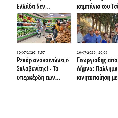
Ελλάδα δεν
καμπάνια του Τσ
πληγώνει, μάχεται -
Τώρα θυμήθηκε την
Πολιτική Προστασία»
30/07/2026 - 11:57
29/07/2026 - 20:09
Ρεκόρ ανακοινώνει ο
Γεωργιάδης από
Σκλαβενίτης! - Τα
Λήμνο: Παλλημν
υπερκέρδη των
κινητοποίηση μ
σούπερ μάρκετ δεν
20 άτομα - Η αι
τα φορολογεί η
απάντηση του
κυβέρνηση;
υπουργού