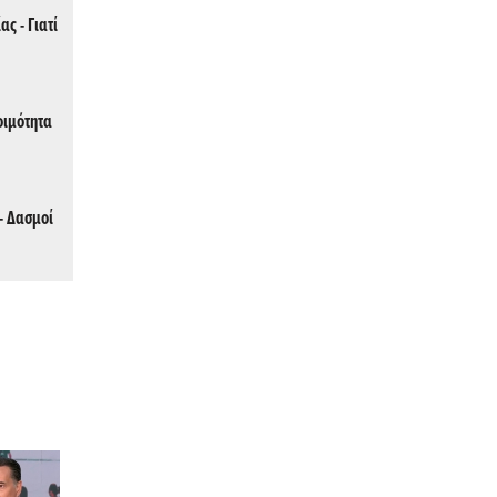
ς - Γιατί
οιμότητα
- Δασμοί