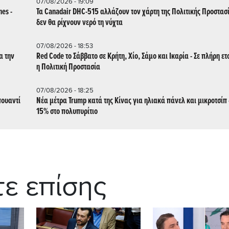
07/08/2026 - 19:09
es -
Τα Canadair DHC-515 αλλάζουν τον χάρτη της Πολιτικής Προστασία
δεν θα ρίχνουν νερό τη νύχτα
07/08/2026 - 18:53
α την
Red Code το Σάββατο σε Κρήτη, Χίο, Σάμο και Ικαρία - Σε πλήρη ετ
η Πολιτική Προστασία
07/08/2026 - 18:25
πουαντί
Νέα μέτρα Trump κατά της Κίνας για ηλιακά πάνελ και μικροτσίπ 
15% στο πολυπυρίτιο
τε επίσης