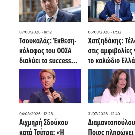
07/08/2026 - 18:12
06/08/2026 - 17:32
Τσουκαλάς: Έκθεση-
Χατζηδάκης: Τέλ
κόλαφος του ΟΟΣΑ
στις αμφιβολίες 
διαλύει το success
το καλώδιο Ελλά
story της κυβέρνησης
Κύπρου - Η Mer
δίνει ψήφο
εμπιστοσύνης
04/08/2026 - 12:28
31/07/2026 - 12:40
Αιχμηρή Σδούκου
Διαμαντοπούλου
κατά Τσίπρα: «Η
Ποιος πληρώνει 