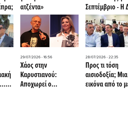
ίπρα;
ατζέντα»
Σεπτέμβριο - Η 
οι «μεταγραφές
το μεγάλο στοί
του Ανδρουλάκ
29/07/2026 - 16:56
28/07/2026 - 22:35
Χάος στην
Προς τι τόση
ιακή
Καρυστιανού:
αισιοδοξία; Mια
ε…
Αποχωρεί ο
εικόνα από το 
χμηρή
Αυγερινός από την
ή μια σχέση υψ
εκπροσώπηση -
ρίσκου
Καταγγελίες για
«παράλληλο Γραφείο