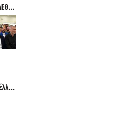
ΔΕΘ,
» και
χημα
η
μέλλον
ηλού