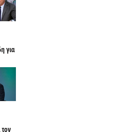
η για
ες
 και
 τον