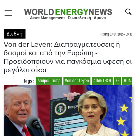
Asset Management · Γεωπολιτική · Άμυνα
Διεθνή
Πέμπτη 03/04/2025 - 09:16
Von der Leyen: Διαπραγματεύσεις ή
δασμοί και από την Ευρώπη -
Προειδοποιούν για παγκόσμια ύφεση οι
μεγάλοι οίκοι
tags :
δασμοί Trump
Von der Leyen
ΑΠΑΝΤΗΣΗ
ΕΕ
ΗΠΑ