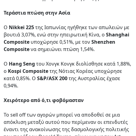
Τεράστια πτώση στην Ασία
Ο
Nikkei 225
της Ιαπωνίας ηγήθηκε των απωλειών με
βουτιά 3,07%, ενώ στην ηπειρωτική Κίνα, ο
Shanghai
Composite
υποχώρησε 0,51%, με τον
Shenzhen
Composite
να σημειώνει πτώση 1,54%.
Ο
Hang Seng
του Χονγκ Κονγκ διολίσθησε κατά 1,88%,
ο
Kospi Composite
της Νότιας Κορέας υποχώρησε
κατά 0,85%. Ο
S&P/ASX 200
της Αυστραλίας έχασε
0,94%.
Χειρότερο από ό,τι φοβόμασταν
Το sell off των αγορών μπορεί να αποδοθεί σε μια
απόκλιση μεταξύ αυτού που περίμεναν οι επενδυτές
έναντι της ανακοίνωσης της δασμολογικής πολιτικής