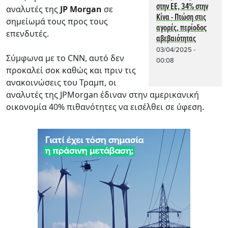
στην ΕΕ, 34% στην
αναλυτές της
JP Morgan
σε
Κίνα - Πτώση στις
σημείωμά τους προς τους
αγορές, περίοδος
επενδυτές.
αβεβαιότητας
03/04/2025 -
Σύμφωνα με το CNN, αυτό δεν
00:08
προκαλεί σοκ καθώς και πριν τις
ανακοινώσεις του Τραμπ, οι
αναλυτές της JPMorgan έδιναν στην αμερικανική
οικονομία 40% πιθανότητες να εισέλθει σε ύφεση.