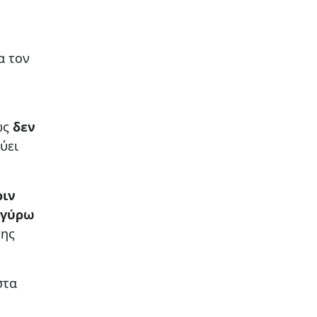
α τον
ως
δεν
ύει
ριν
 γύρω
της
στα