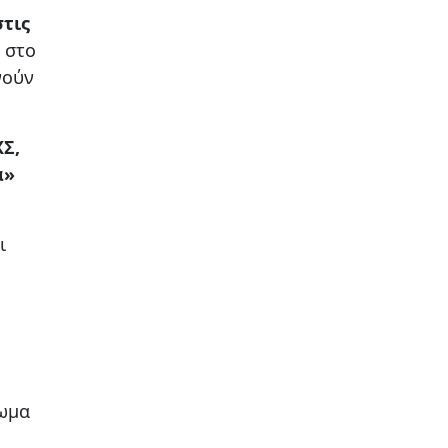
τις
 στο
νούν
ΧΣ,
α»
ι
ίωμα