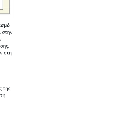
ασμό
ι στην
ν
σης,
ν στη
ς της
 τη