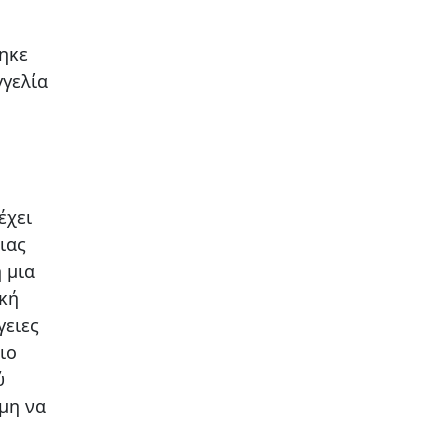
ηκε
γγελία
έχει
ιας
 μια
ική
γειες
ιο
ύ
ιμη να