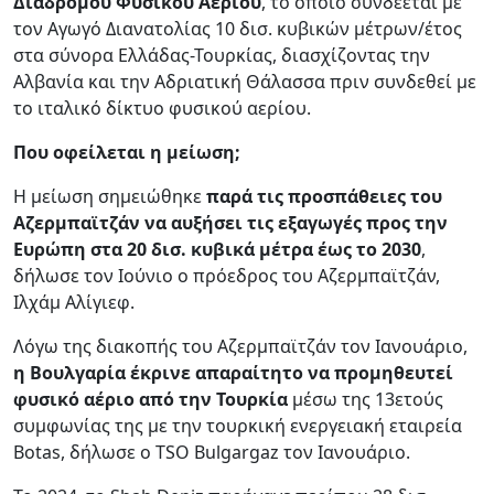
Διαδρόμου Φυσικού Αερίου
, το οποίο συνδέεται με
τον Αγωγό Διανατολίας 10 δισ. κυβικών μέτρων/έτος
στα σύνορα Ελλάδας-Τουρκίας, διασχίζοντας την
Αλβανία και την Αδριατική Θάλασσα πριν συνδεθεί με
το ιταλικό δίκτυο φυσικού αερίου.
Που οφείλεται η μείωση;
Η μείωση σημειώθηκε
παρά τις προσπάθειες του
Αζερμπαϊτζάν να αυξήσει τις εξαγωγές προς την
Ευρώπη στα 20 δισ. κυβικά μέτρα έως το 2030
,
δήλωσε τον Ιούνιο ο πρόεδρος του Αζερμπαϊτζάν,
Ιλχάμ Αλίγιεφ.
Λόγω της διακοπής του Αζερμπαϊτζάν τον Ιανουάριο,
η Βουλγαρία έκρινε απαραίτητο να προμηθευτεί
φυσικό αέριο από την Τουρκία
μέσω της 13ετούς
συμφωνίας της με την τουρκική ενεργειακή εταιρεία
Botas, δήλωσε ο TSO Bulgargaz τον Ιανουάριο.