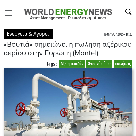
Asset Management · Γεωπολιτική · Άμυνα
Ενέργεια & Αγορές
Τρίτη 15/07/2025 - 10:26
«Βουτιά» σημειώνει η πώληση αζέρικου
αερίου στην Ευρώπη (Montel)
tags :
Αζερμπαϊτζάν
Φυσικό αέριο
πωλήσεις