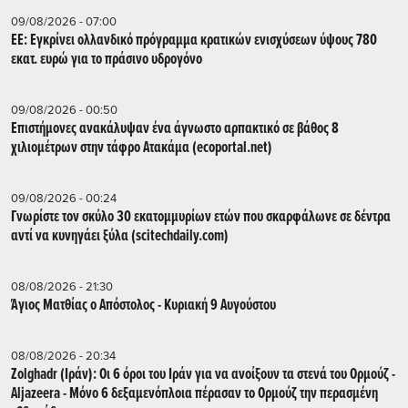
09/08/2026 - 07:00
ΕΕ: Εγκρίνει ολλανδικό πρόγραμμα κρατικών ενισχύσεων ύψους 780
εκατ. ευρώ για το πράσινο υδρογόνο
09/08/2026 - 00:50
Επιστήμονες ανακάλυψαν ένα άγνωστο αρπακτικό σε βάθος 8
χιλιομέτρων στην τάφρο Ατακάμα (ecoportal.net)
09/08/2026 - 00:24
Γνωρίστε τον σκύλο 30 εκατομμυρίων ετών που σκαρφάλωνε σε δέντρα
αντί να κυνηγάει ξύλα (scitechdaily.com)
08/08/2026 - 21:30
Άγιος Ματθίας ο Απόστολος - Κυριακή 9 Αυγούστου
08/08/2026 - 20:34
Zolghadr (Ιράν): Οι 6 όροι του Ιράν για να ανοίξουν τα στενά του Ορμούζ -
Aljazeera - Mόνο 6 δεξαμενόπλοια πέρασαν το Ορμούζ την περασμένη