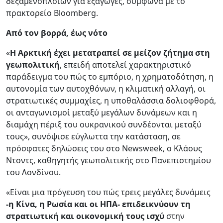
δεξαμενόπλοιων για εξαγωγές, σύμφωνα με το
πρακτορείο Bloomberg.
Από τον βορρά, έως νότο
«
Η Αρκτική έχει μετατραπεί σε μείζον ζήτημα στη
γεωπολιτική
, επειδή αποτελεί χαρακτηριστικό
παράδειγμα του πώς το εμπόριο, η χρηματοδότηση, η
αυτονομία των αυτοχθόνων, η κλιματική αλλαγή, οι
στρατιωτικές συμμαχίες, η υποθαλάσσια δολιοφθορά,
οι ανταγωνισμοί μεταξύ μεγάλων δυνάμεων και η
διαμάχη πέριξ του ουκρανικού συνδέονται μεταξύ
τους», συνόψισε εύγλωττα την κατάσταση, σε
πρόσφατες δηλώσεις του στο Newsweek, ο Κλάους
Ντοντς, καθηγητής γεωπολιτικής στο Πανεπιστημίου
του Λονδίνου.
«Είναι μια πρόγευση του πώς τρεις μεγάλες δυνάμεις
-η Κίνα, η Ρωσία και οι ΗΠΑ- επιδεικνύουν τη
στρατιωτική και οικονομική τους ισχύ
στην