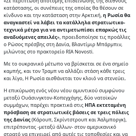
«Σε περίπτωση απότομης επιδείνωσης της διεθνούς
κατάστασης, οι συνέπειες της οποίας θα θέσουν σε
κίνδυνο και την κατάσταση στην Αρκτική,
η Ρωσία θα
αναγκαστεί να λάβει τα κατάλληλα στρατιωτικο-
τεχνικά μέτρα για να αντιμετωπίσει επαρκώς τις
αναδυόμενες απειλές
», προειδοποίησε τις προάλλες
ο Ρώσος πρέσβης στη Δανία, Βλαντίμιρ Μπάρμπιν,
μιλώντας στο πρακτορείο RIA Novosti.
Με το ουκρανικό μέτωπο να βρίσκεται σε ένα σημείο
καμπής, και τον Τραμπ να αλλάζει στάση κάθε τρεις
και λίγο, Η Ρωσία αισθάνεται τον κλοιό να στενεύει.
Η επικύρωση ενός νέου νέου αμυντικού συμφώνου
μεταξύ Ουάσινγκτον-Κοπεγχάγης, δύο νατοϊκών
συμμάχων, παρέχει πρακτικά στις
ΗΠΑ εκτεταμένη
πρόσβαση σε στρατιωτικές βάσεις σε τρεις πόλεις
της Δανίας
(Κάρουπ, Σκρίντστρουπ και Άαλμποργκ),
επιτρέποντας -μεταξύ άλλων- στον αμερικανικό
στρατό να επιχειρεί από αυτές τις τοποθεσίες και να