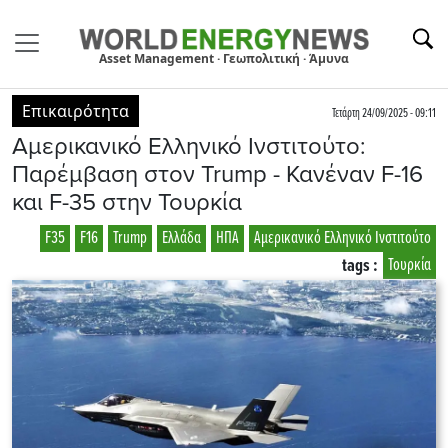
Asset Management · Γεωπολιτική · Άμυνα
Επικαιρότητα
Τετάρτη 24/09/2025 - 09:11
Αμερικανικό Ελληνικό Ινστιτούτο:
Παρέμβαση στον Trump - Κανέναν F-16
και F-35 στην Τουρκία
F35
F16
Trump
Ελλάδα
ΗΠΑ
Αμερικανικό Ελληνικό Ινστιτούτο
tags :
Τουρκία