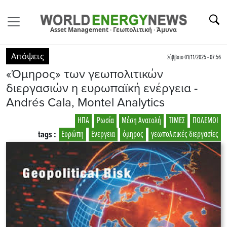
Asset Management · Γεωπολιτική · Άμυνα
Απόψεις
Σάββατο 01/11/2025 - 07:56
«Όμηρος» των γεωπολιτικών
διεργασιών η ευρωπαϊκή ενέργεια -
Andrés Cala, Montel Analytics
ΗΠΑ
Ρωσία
Μέση Ανατολή
ΤΙΜΕΣ
ΠΟΛΕΜΟΙ
tags :
Ευρώπη
Ενεργεια
όμηρος
γεωπολιτικές διεργασίες