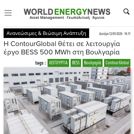
Asset Management · Γεωπολιτική · Άμυνα
Ανανεώσιμες & Βιώσιμη Ανάπτυξη
Δευτέρα 12/01/2026 - 16:11
Η ContourGlobal θέτει σε λειτουργία
έργο ΒESS 500 MWh στη Βουλγαρία
tags :
ΛΕΙΤΟΥΡΓΙΑ
BESS
Βουλγαρία
ContourGlobal