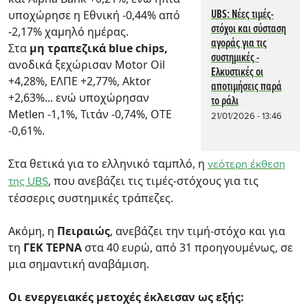
UBS: Νέες τιμές-
υποχώρησε η Eθνική -0,44% από
στόχοι και σύσταση
-2,17% χαμηλό ημέρας.
αγοράς για τις
Στα
μη τραπεζικά blue chips,
συστημικές -
ανοδικά ξεχώρισαν Motor Oil
Ελκυστικές οι
+4,28%, ΕΛΠΕ +2,77%, Aktor
αποτιμήσεις παρά
+2,63%... ενώ υποχώρησαν
το ράλι
Metlen -1,1%, Τιτάν -0,74%, OTE
21/01/2026 - 13:46
-0,61%.
Στα θετικά για το ελληνικό ταμπλό, η
νεότερη έκθεση
, που ανεβάζει τις τιμές-στόχους για τις
της UBS
τέσσερις συστημικές τράπεζες.
Ακόμη, η
Πειραιώς
, ανεβάζει την τιμή-στόχο και για
τη
ΓΕΚ ΤΕΡΝΑ
στα 40 ευρώ, από 31 προηγουμένως, σε
μια σημαντική αναβάμιση.
Οι ενεργειακές μετοχές έκλεισαν ως εξής: