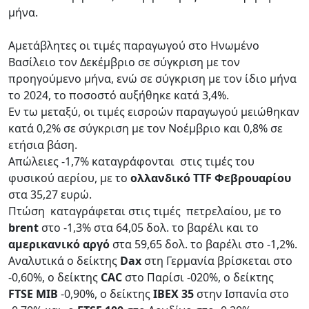
μήνα.
Αμετάβλητες οι τιμές παραγωγού στο Ηνωμένο
Βασίλειο τον Δεκέμβριο σε σύγκριση με τον
προηγούμενο μήνα, ενώ σε σύγκριση με τον ίδιο μήνα
το 2024, το ποσοστό αυξήθηκε κατά 3,4%.
Εν τω μεταξύ, οι τιμές εισροών παραγωγού μειώθηκαν
κατά 0,2% σε σύγκριση με τον Νοέμβριο και 0,8% σε
ετήσια βάση.
Απώλειες -1,7% καταγράφονται στις τιμές του
φυσικού αερίου, με το
ολλανδικό TTF Φεβρουαρίου
στα 35,27 ευρώ.
Πτώση καταγράφεται στις τιμές πετρελαίου, με το
brent
στο -1,3% στα 64,05 δολ. το βαρέλι και το
αμερικανικό αργό
στα 59,65 δολ. το βαρέλι στο -1,2%.
Αναλυτικά ο δείκτης
Dax
στη Γερμανία βρίσκεται στο
-0,60%, ο δείκτης
CAC
στο Παρίσι -020%, ο δείκτης
FTSE MIB
-0,90%, ο δείκτης
IBEX 35
στην Ισπανία στο