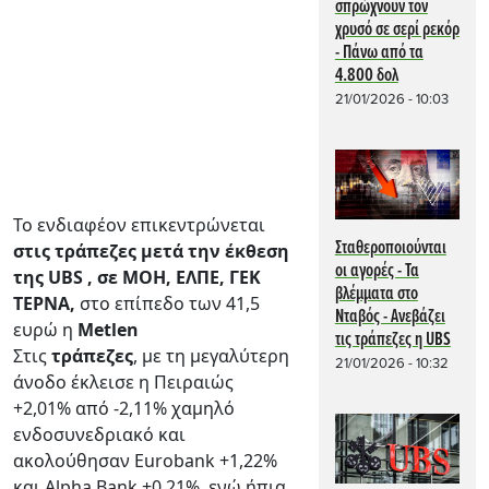
σπρώχνουν τον
χρυσό σε σερί ρεκόρ
- Πάνω από τα
4.800 δολ
21/01/2026 - 10:03
Το ενδιαφέον επικεντρώνεται
Σταθεροποιούνται
στις τράπεζες μετά την έκθεση
οι αγορές - Τα
της UBS , σε ΜΟΗ, ΕΛΠΕ, ΓΕΚ
βλέμματα στο
ΤΕΡΝΑ,
στο επίπεδο των 41,5
Νταβός - Ανεβάζει
ευρώ η
Metlen
τις τράπεζες η UBS
Στις
τράπεζες
, με τη μεγαλύτερη
21/01/2026 - 10:32
άνοδο έκλεισε η Πειραιώς
+2,01% από -2,11% χαμηλό
ενδοσυνεδριακό και
ακολούθησαν Eurobank +1,22%
και Alpha Bank +0,21%, ενώ ήπια