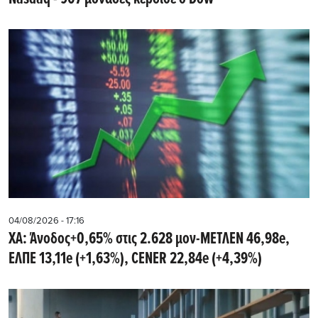
04/08/2026 - 17:16
ΧΑ: Άνοδος+0,65% στις 2.628 μον-ΜΕΤΛΕΝ 46,98e,
ΕΛΠΕ 13,11e (+1,63%), CENER 22,84e (+4,39%)