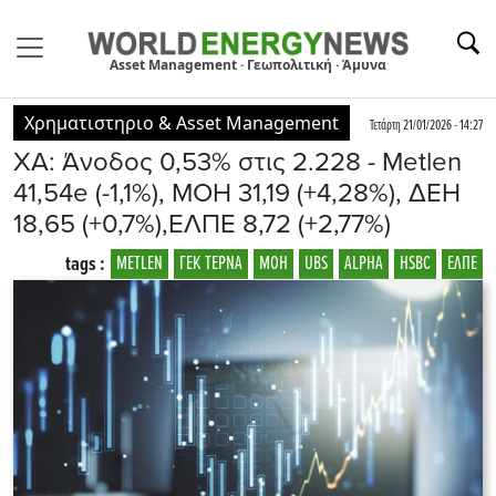
Asset Management · Γεωπολιτική · Άμυνα
Χρηματιστηριο & Asset Management
Τετάρτη 21/01/2026 - 14:27
ΧΑ: Άνοδος 0,53% στις 2.228 - Μetlen
41,54e (-1,1%), ΜΟΗ 31,19 (+4,28%), ΔΕΗ
18,65 (+0,7%),ΕΛΠΕ 8,72 (+2,77%)
tags :
METLEN
ΓΕΚ ΤΕΡΝΑ
ΜΟΗ
UBS
ALPHA
HSBC
ΕΛΠΕ