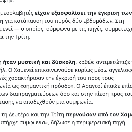
ιαμεσολαβητές
είχαν εξασφαλίσει την έγκριση τω
ση
για κατάπαυση του πυρός δύο εβδομάδων. Στη
μενεΐ — ο οποίος, σύμφωνα με τις πηγές, συμμετείχ
ι την Τρίτη.
τη
ήταν μυστική και δύσκολη
, καθώς αντιμετώπιζε
ήλ. Ο Χαμενεΐ επικοινωνούσε κυρίως μέσω αγγελιο
ές χαρακτήρισαν την έγκρισή του προς τους
νία ως «σημαντική πρόοδο». Ο Αραγτσί έπαιξε επί
 των διαπραγματεύσεων όσο και στην πίεση προς το
τασης να αποδεχθούν μια συμφωνία.
 τη Δευτέρα και την Τρίτη
περνούσαν από τον Χαμ
 υπήρχε συμφωνία», δήλωσε η περιφερειακή πηγή.