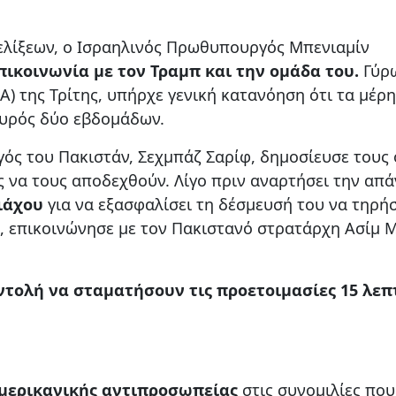
ξελίξεων, ο Ισραηλινός Πρωθυπουργός Μπενιαμίν
πικοινωνία με τον Τραμπ και την ομάδα του.
Γύρ
) της Τρίτης, υπήρχε γενική κατανόηση ότι τα μέρη
πυρός δύο εβδομάδων.
ός του Πακιστάν, Σεχμπάζ Σαρίφ, δημοσίευσε τους
ές να τους αποδεχθούν. Λίγο πριν αναρτήσει την απ
ιάχου
για να εξασφαλίσει τη δέσμευσή του να τηρήσ
, επικοινώνησε με τον Πακιστανό στρατάρχη Ασίμ 
ντολή να σταματήσουν τις προετοιμασίες 15 λεπ
αμερικανικής αντιπροσωπείας
στις συνομιλίες που