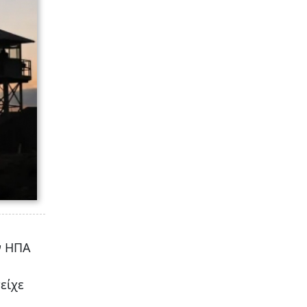
ν ΗΠΑ
είχε