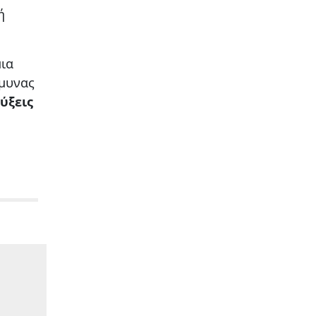
ή
ια
Άμυνας
ύξεις