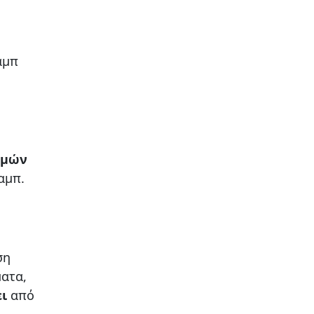
αμπ
.
σμών
αμπ.
ση
ατα,
ει
από