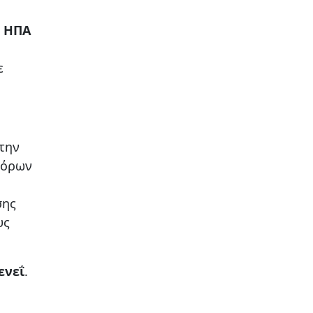
ν ΗΠΑ
ε
 την
φόρων
σης
υς
ενεΐ
.