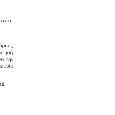
ω στο
 όρους
άντησή
ει την
Μουνίρ
τά