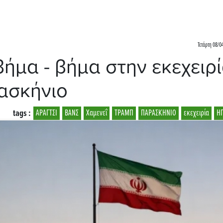
Τετάρτη 08/0
βήμα - βήμα στην εκεχειρ
ρασκήνιο
tags :
ΑΡΑΓΤΣΙ
ΒΑΝΣ
Χαμενεΐ
ΤΡΑΜΠ
ΠΑΡΑΣΚΗΝΙΟ
εκεχειρία
Η