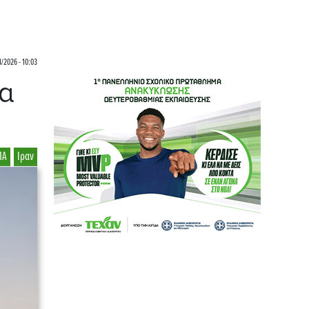
4/2026 - 10:03
ία
ΠΑ
Ιραν