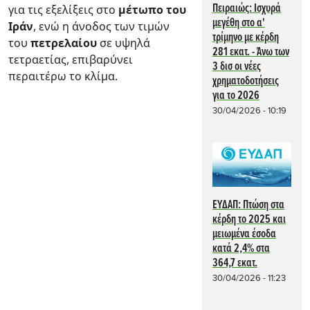
Πειραιώς: Ισχυρά
για τις εξελίξεις στο
μέτωπο του
μεγέθη στο α'
Ιράν
, ενώ η άνοδος των τιμών
τρίμηνο με κέρδη
του
πετρελαίου
σε υψηλά
281 εκατ. - Άνω των
τετραετίας, επιβαρύνει
3 δισ οι νέες
περαιτέρω το κλίμα.
χρηματοδοτήσεις
για το 2026
30/04/2026 - 10:19
ΕΥΔΑΠ: Πτώση στα
κέρδη το 2025 και
μειωμένα έσοδα
κατά 2,4% στα
364,7 εκατ.
30/04/2026 - 11:23