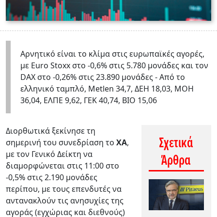
Αρνητικό είναι το κλίμα στις ευρωπαϊκές αγορές,
με Euro Stoxx στο -0,6% στις 5.780 μονάδες και τον
DAX στο -0,26% στις 23.890 μονάδες - Από το
ελληνικό ταμπλό, Metlen 34,7, ΔΕΗ 18,03, ΜΟΗ
36,04, ΕΛΠΕ 9,62, ΓΕΚ 40,74, ΒΙΟ 15,06
Διορθωτικά ξεκίνησε τη
Σχετικά
σημερινή του συνεδρίαση το
ΧΑ
,
με τον Γενικό Δείκτη να
Άρθρα
διαμορφώνεται στις 11:00 στο
-0,5% στις 2.190 μονάδες
περίπου, με τους επενδυτές να
αντανακλούν τις ανησυχίες της
αγοράς (εγχώριας και διεθνούς)