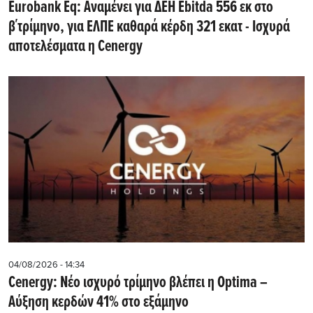
Eurobank Eq: Αναμένει για ΔΕΗ Εbitda 556 εκ στο
β΄τρίμηνο, για ΕΛΠΕ καθαρά κέρδη 321 εκατ - Ισχυρά
αποτελέσματα η Cenergy
04/08/2026 - 14:34
Cenergy: Νέο ισχυρό τρίμηνο βλέπει η Optima –
Αύξηση κερδών 41% στο εξάμηνο