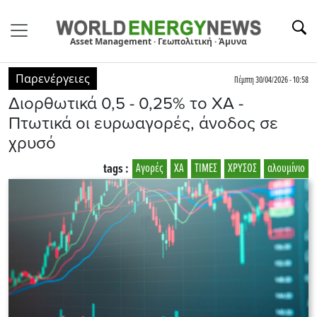
Asset Management · Γεωπολιτική · Άμυνα
Παρενέργειες
Πέμπτη 30/04/2026 - 10:58
Διορθωτικά 0,5 - 0,25% το ΧΑ -
Πτωτικά οι ευρωαγορές, άνοδος σε
χρυσό
tags :
Αγορές
ΧΑ
ΤΙΜΕΣ
ΧΡΥΣΟΣ
αλουμίνιο