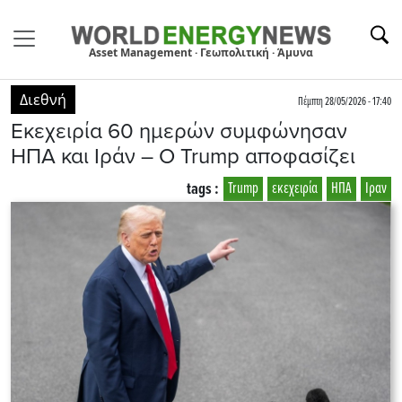
Asset Management · Γεωπολιτική · Άμυνα
Διεθνή
Πέμπτη 28/05/2026 - 17:40
Εκεχειρία 60 ημερών συμφώνησαν
ΗΠΑ και Ιράν – Ο Trump αποφασίζει
tags :
Trump
εκεχειρία
ΗΠΑ
Ιραν