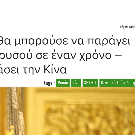
Πέμπτη 04/06
 θα μπορούσε να παράγει
χρυσού σε έναν χρόνο –
σει την Κίνα
tags :
Ρωσία
κίνα
ΧΡΥΣΟΣ
Κεντρική Τράπεζα τ