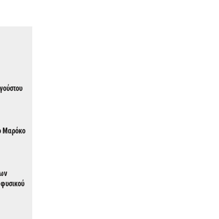
υγούστου
το Μαρόκο
 φυσικού