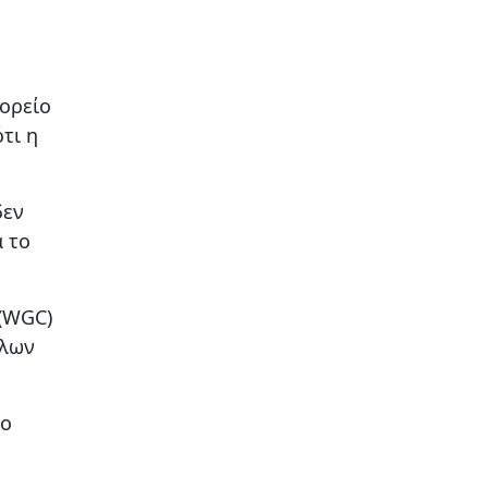
τορείο
τι η
δεν
 το
 (WGC)
λων
νο