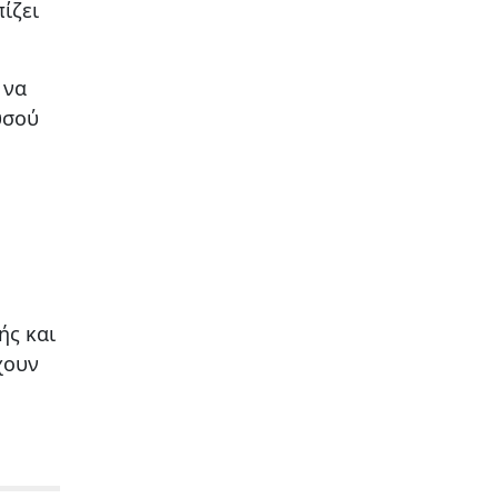
ίζει
 να
υσού
ής και
χουν