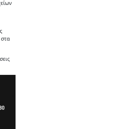
χείων
ς
 στα
σεις