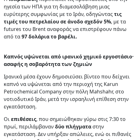
ηγεσία των ΗΠΑ για τη διαμεσολάβηση μιας
ευρύτερης συμφωνίας με το Ιράν, οδηγώντας
τις
τιμές του
πετρελαίου σε άνοδο σχεδόν 5%
, με τα
futures του Brent αναφοράς να επιστρέφουν πάνω
από τα
97 δολάρια το βαρέλι.
Καπνός υψώνεται από ιρανικό χημικό εργοστάσιο·
ασαφής η σοβαρότητα των ζημιών
Ιρανικά μέσα έχουν δημοσιεύσει βίντεο που δείχνει
καπνό να υψώνεται από την περιοχή της Karun
Petrochemical Company στην πόλη Mahshahr, στο
νοτιοδυτικό Ιράν, μετά την ισραηλινή επίθεση στην
εγκατάσταση.
Οι
επιθέσεις
, που σημειώθηκαν γύρω στις 7:30 το
πρωί, περιλάμβαναν
δύο πλήγματα
στην
εγκατάσταση. Δεν υπήρξαν απώλειες, ενώ οι πιθανές