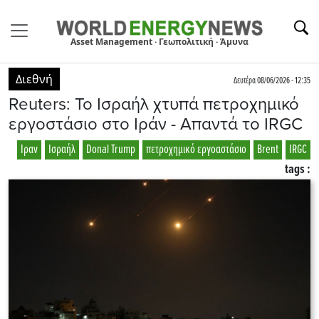
Asset Management · Γεωπολιτική · Άμυνα
Διεθνή
Δευτέρα 08/06/2026 - 12:35
Reuters: Το Ισραήλ χτυπά πετροχημικό
εργοστάσιο στο Ιράν - Απαντά το IRGC
Ιραν
Ισραήλ
Donal Trump
πετροχημικό εργοαστάσιο
Brent
IRGC
tags :