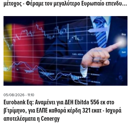
μέτοχος - Φέραμε τον μεγαλύτερο Ευρωπαίο επενδυτή
υποδομών στην Ελλάδα
05/08/2026 - 11:10
Eurobank Eq: Αναμένει για ΔΕΗ Εbitda 556 εκ στο
β΄τρίμηνο, για ΕΛΠΕ καθαρά κέρδη 321 εκατ - Ισχυρά
αποτελέσματα η Cenergy