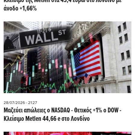
Kλείσιμο της Metlen στα 45,4 ευρώ στο Λονδίνο με
άνοδο +1,66%
28/07/2026 - 21:27
Μαζεύει απώλειες ο NASDAQ - Θετικός +1% ο DOW -
Kλείσιμο Metlen 44,66 e στο Λονδίνο