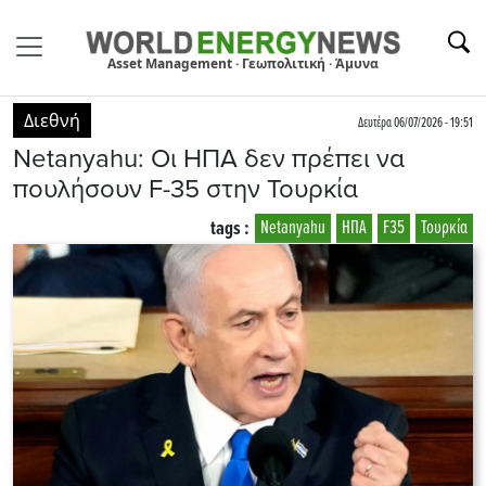
Asset Management · Γεωπολιτική · Άμυνα
Διεθνή
Δευτέρα 06/07/2026 - 19:51
Netanyahu: Οι ΗΠΑ δεν πρέπει να
πουλήσουν F-35 στην Τουρκία
tags :
Netanyahu
ΗΠΑ
F35
Τουρκία