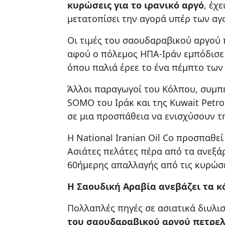
κυρώσεις για το ιρανικό αργό
, έχ
μετατοπίσει την αγορά υπέρ των αγ
Οι τιμές του σαουδαραβικού αργού
αφού ο πόλεμος ΗΠΑ-Ιράν εμπόδισε
όπου παλιά έρεε το ένα πέμπτο τω
Άλλοι παραγωγοί του Κόλπου, συμπε
SOMO του Ιράκ και της Kuwait Petr
σε μια προσπάθεια να ενισχύσουν τ
Η National Iranian Oil Co προσπαθ
Ασιάτες πελάτες πέρα ​​από τα ανεξά
60ήμερης απαλλαγής από τις κυρώσ
Η Σαουδική Αραβία ανεβάζει τα κ
Πολλαπλές πηγές σε ασιατικά διυλισ
του σαουδαραβικού αργού πετρελα