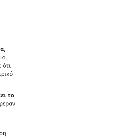
α,
ιο,
 ότι
ερικό
ει το
έφεραν
ερη