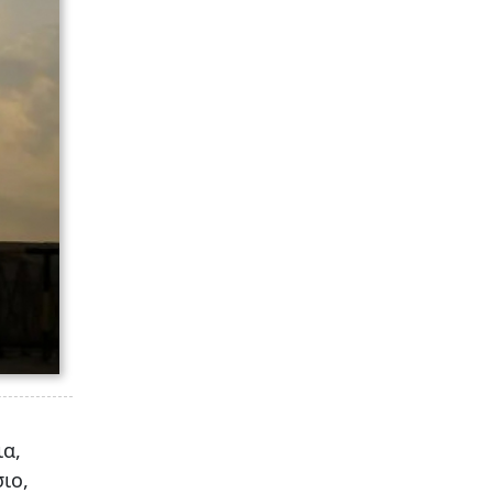
ια,
ιο,