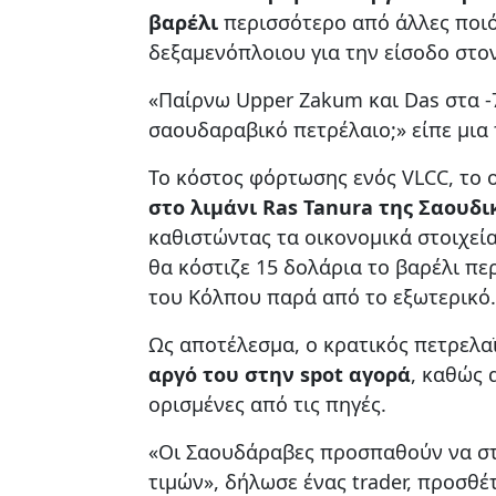
βαρέλι
περισσότερο από άλλες ποι
δεξαμενόπλοιου για την είσοδο στο
«Παίρνω Upper Zakum και Das στα -
σαουδαραβικό πετρέλαιο;» είπε μια 
Το κόστος φόρτωσης ενός VLCC, το
στο λιμάνι Ras Tanura της Σαουδι
καθιστώντας τα οικονομικά στοιχεία
θα κόστιζε 15 δολάρια το βαρέλι π
του Κόλπου παρά από το εξωτερικό.
Ως αποτέλεσμα, ο κρατικός πετρελα
αργό του στην spot αγορά
, καθώς 
ορισμένες από τις πηγές.
«Οι Σαουδάραβες προσπαθούν να στη
τιμών», δήλωσε ένας trader, προσθέ