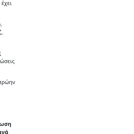
 έχει
ο
,
ζ,
ς
τώσεις
 πρώην
τωση
ανά