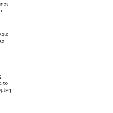
μησε
ο
λαιο
ιο
ς
α το
ωμένη