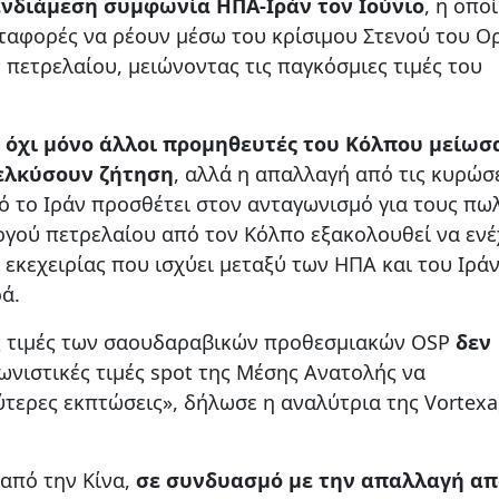
ενδιάμεση συμφωνία ΗΠΑ-Ιράν τον Ιούνιο
, η οπο
ταφορές να ρέουν μέσω του κρίσιμου Στενού του Ο
πετρελαίου, μειώνοντας τις παγκόσμιες τιμές του
ι
όχι μόνο άλλοι προμηθευτές του Κόλπου μείωσ
σελκύσουν ζήτηση
, αλλά η απαλλαγή από τις κυρώσ
ό το Ιράν προσθέτει στον ανταγωνισμό για τους πω
ργού πετρελαίου από τον Κόλπο εξακολουθεί να ενέ
εκεχειρίας που ισχύει μεταξύ των ΗΠΑ και του Ιράν
ρά.
ις τιμές των σαουδαραβικών προθεσμιακών OSP
δεν
γωνιστικές τιμές spot της Μέσης Ανατολής να
τερες εκπτώσεις», δήλωσε η αναλύτρια της Vortexa
 από την Κίνα,
σε συνδυασμό με την απαλλαγή απ