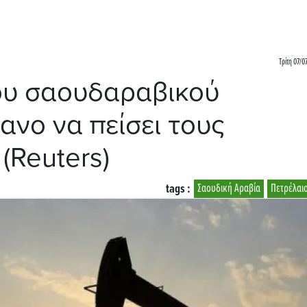
Τρίτη 07/0
του σαουδαραβικού
ανο να πείσει τους
(Reuters)
tags :
Σαουδική Αραβία
Πετρέλαι