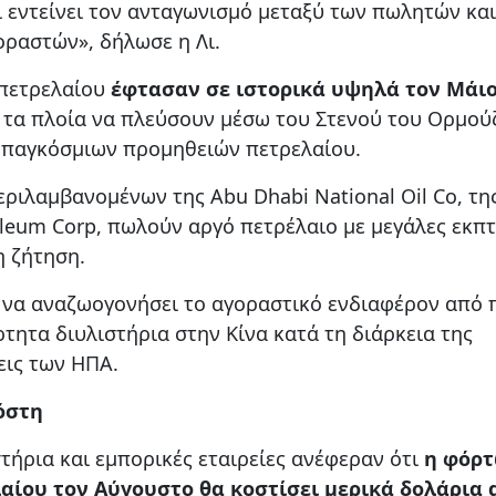
ει εντείνει τον ανταγωνισμό μεταξύ των πωλητών και
οραστών», δήλωσε η Λι.
 πετρελαίου
έφτασαν σε ιστορικά υψηλά τον Μάι
 τα πλοία να πλεύσουν μέσω του Στενού του Ορμού
ν παγκόσμιων προμηθειών πετρελαίου.
ριλαμβανομένων της Abu Dhabi National Oil Co, τη
oleum Corp, πωλούν αργό πετρέλαιο με μεγάλες εκπ
η ζήτηση.
εί να αναζωογονήσει το αγοραστικό ενδιαφέρον από
ρτητα διυλιστήρια στην Κίνα κατά τη διάρκεια της
εις των ΗΠΑ.
όστη
τήρια και εμπορικές εταιρείες ανέφεραν ότι
η φόρ
ίου τον Αύγουστο θα κοστίσει μερικά δολάρια 