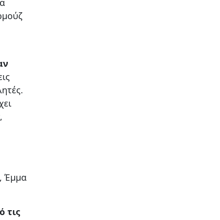
ία
ρμούζ
αν
εις
λητές.
χει
,
, Έμμα
ό τις