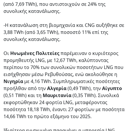
(από 7,69 TWh), που αντιστοιχούν σε 24% της
συνολικής κατανάλωσης.
-Η κατανάλωση στη βιομηχανία και CNG αυξήθηκε σε
3,88 TWh (από 3,65 TWh), ποσοστό 11% επί της
συνολικής κατανάλωσης.
Οι
Ηνωμένες Πολιτείες
παρέμειναν ο κυριότερος
προμηθευτής LNG, με 12,67 TWh, καλύπτοντας
περίπου το 70% των συνολικών ποσοτήτων LNG που
εισήχθησαν μέσω Ρεβυθούσας, ενώ ακολούθησε η
Νιγηρία
με 4,16 TWh. Συμπληρωματικές ποσότητες
προήλθαν από την
Αλγερία
(0,49 TWh), την
Αίγυπτο
(0,51 TWh) και τη
Μαυριτανία
(0,35 TWh). Συνολικά
εκφορτώθηκαν 24 φορτία LNG, μεταφέροντας
ποσότητα 18,18 TWh, έναντι 27 φορτίων με ποσότητα
14,66 TWh το πρώτο εξάμηνο του 2025.
Ιδιαίτερα ενισχυμένη παραμένει η υπηρεσία LNG