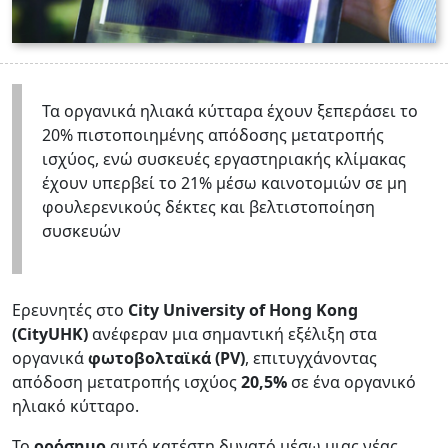
Τα οργανικά ηλιακά κύτταρα έχουν ξεπεράσει το
20% πιστοποιημένης απόδοσης μετατροπής
ισχύος, ενώ συσκευές εργαστηριακής κλίμακας
έχουν υπερβεί το 21% μέσω καινοτομιών σε μη
φουλερενικούς δέκτες και βελτιστοποίηση
συσκευών
Ερευνητές στο
City University of Hong Kong
(CityUHK)
ανέφεραν μια σημαντική εξέλιξη στα
οργανικά
φωτοβολταϊκά (PV)
, επιτυγχάνοντας
απόδοση μετατροπής ισχύος
20,5%
σε ένα οργανικό
ηλιακό κύτταρο.
Το
ορόσημο
αυτό κατέστη δυνατό μέσω μιας νέας