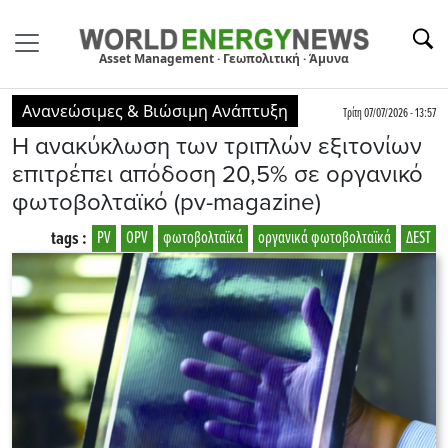
Asset Management · Γεωπολιτική · Άμυνα
Ανανεώσιμες & Βιώσιμη Ανάπτυξη
Τρίτη 07/07/2026 - 13:57
Η ανακύκλωση των τριπλών εξιτονίων
επιτρέπει απόδοση 20,5% σε οργανικό
φωτοβολταϊκό (pv-magazine)
tags :
PV
OPV
φωτοβολταϊκά
οργανικά φωτοβολταϊκά
ΔEST