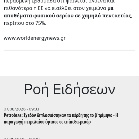
περασμένη εβδομάδα ότι φαίνεται ολοένα και
πιθανότερο η ΕΕ να εισέλθει στον χειμώνα
με
αποθέματα φυσικού αερίου σε χαμηλό πενταετίας
,
περίπου στο 75%.
www.worldenergynews.gr
Ρoή Ειδήσεων
07/08/2026 - 09:33
Petrobras: Σχεδόν διπλασιάστηκαν τα κέρδη της το β΄ τρίμηνο - Η
παραγωγή πετρελαίου έφτασε σε επίπεδα-ρεκόρ