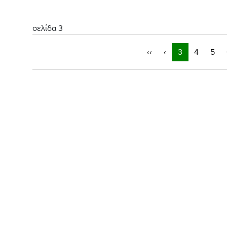
σελίδα 3
‹‹
‹
3
4
5