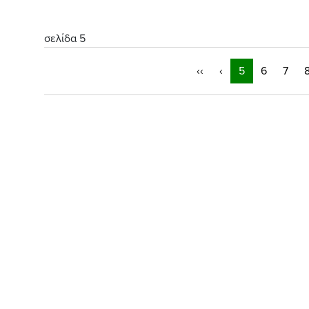
σελίδα 5
‹‹
‹
5
6
7