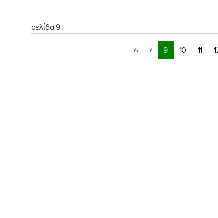
σελίδα 9
‹‹
‹
9
10
11
1