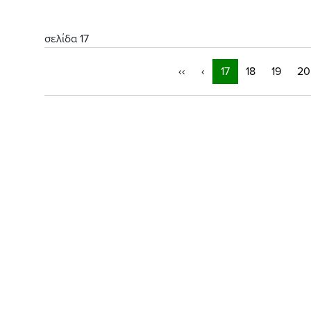
σελίδα 17
‹‹
‹
17
18
19
20